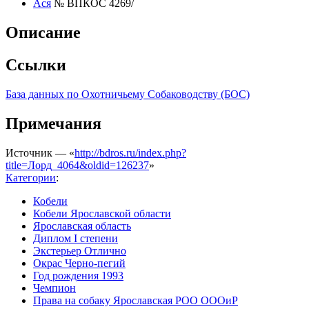
Ася
№ ВПКОС 4269/
Описание
Ссылки
База данных по Охотничьему Собаководству (БОС)
Примечания
Источник — «
http://bdros.ru/index.php?
title=Лорд_4064&oldid=126237
»
Категории
:
Кобели
Кобели Ярославской области
Ярославская область
Диплом I степени
Экстерьер Отлично
Окрас Черно-пегий
Год рождения 1993
Чемпион
Права на собаку Ярославская РОО ОООиР