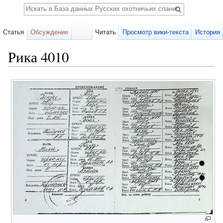
Поиск
Статья
Обсуждение
Читать
Просмотр вики-текста
История
Рика 4010
Перейти к:
навигация
,
поиск
Карточка
собаки