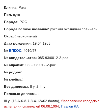
Кличка:
Рика
Пол:
сука
Порода:
РОС
Порода полное название:
русский охотничий спаниель
Окрас:
черно-пегий
Дата рождения:
19.04.1983
№
ВПКОС
:
4010/97
№ свидетельства:
085-93/0012-2-рос
№ справки:
085-93/0012-2-рос
№ род-ой:
№ клейма:
Все дипломы:
II у, 2-III у
Полевые дипломы:
III у, (16-6-6-8-7-3-4-12=62 балла),
Ярославские городские
испытания спаниелей 06.08.1994
,
Павлов Р.А.