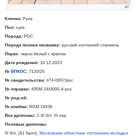
Кличка:
Руна
Пол:
сука
Порода:
РОС
Порода полное название:
русский охотничий спаниель
Окрас:
черно-белый с крапом
Дата рождения:
16.12.2023
№
ВПКОС
:
7120/25
№ свидетельства:
474-0007/рос
№ справки:
495М-24/0005-4-рос
№ род-ой:
№ клейма:
RGM 19436
Все дипломы:
2-III б/л, III пер
Полевые дипломы:
III б/л, (61 балл),
Московские областные состязания молодых