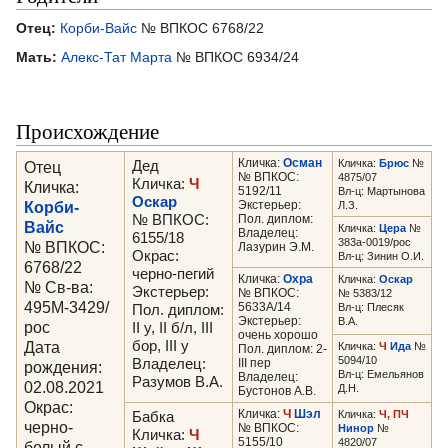
Отец:
Корби-Вайс
№ ВПКОС 6768/22
Мать:
Алекс-Тат Марта
№ ВПКОС 6934/24
Происхождение
Кличка:
Осман
Кличка:
Брюс
№
Отец
Дед
№ ВПКОС:
4875/07
Кличка:
Ч
Кличка:
5192/11
Вл-ц: Мартынова
Оскар
Корби-
Экстерьер:
Л.З.
№ ВПКОС:
Пол. диплом:
Вайс
Кличка:
Цера
№
Владелец:
6155/18
383а-0019/рос
№ ВПКОС:
Лазурин Э.М.
Окрас:
Вл-ц: Зинин О.И.
6768/22
черно-пегий
Кличка:
Охра
Кличка:
Оскар
№ Св-ва:
Экстерьер:
№ ВПКОС:
№ 5383/12
495М-3429/
5633А/14
Вл-ц: Плесяк
Пол. диплом:
Экстерьер:
В.А.
рос
II у, II б/л, III
очень хорошо
Дата
бор, III у
Кличка:
Ч
Ида
№
Пол. диплом: 2-
5094/10
Владелец:
III пер
рождения:
Вл-ц: Емельянов
Владелец:
Разумов В.А.
02.08.2021
Д.Н.
Бустонов А.В.
Окрас:
Кличка:
Ч
Шэл
Кличка:
Ч, ПЧ
Бабка
черно-
№ ВПКОС:
Нинор
№
Кличка:
Ч
5155/10
4820/07
белый с