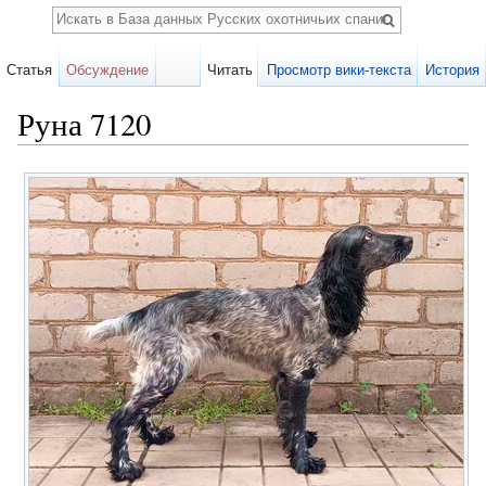
Поиск
Статья
Обсуждение
Читать
Просмотр вики-текста
История
Руна 7120
Перейти к:
навигация
,
поиск
Карточка
собаки