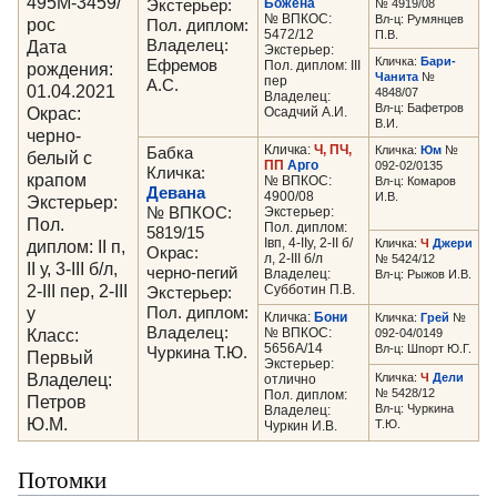
495М-3459/
Божена
Экстерьер:
№ 4919/08
№ ВПКОС:
Вл-ц: Румянцев
рос
Пол. диплом:
5472/12
П.В.
Дата
Владелец:
Экстерьер:
Кличка:
Бари-
Ефремов
Пол. диплом: III
рождения:
Чанита
№
пер
А.С.
01.04.2021
4848/07
Владелец:
Вл-ц: Бафетров
Окрас:
Осадчий А.И.
В.И.
черно-
Кличка:
Ч, ПЧ,
Кличка:
Юм
№
Бабка
белый с
ПП
Арго
092-02/0135
Кличка:
крапом
№ ВПКОС:
Вл-ц: Комаров
Девана
4900/08
И.В.
Экстерьер:
№ ВПКОС:
Экстерьер:
Пол.
Пол. диплом:
5819/15
Iвп, 4-IIу, 2-II б/
диплом: II п,
Кличка:
Ч
Джери
Окрас:
л, 2-III б/л
№ 5424/12
II у, 3-III б/л,
черно-пегий
Владелец:
Вл-ц: Рыжов И.В.
2-III пер, 2-III
Субботин П.В.
Экстерьер:
у
Пол. диплом:
Кличка:
Бони
Кличка:
Грей
№
Владелец:
Класс:
№ ВПКОС:
092-04/0149
5656А/14
Вл-ц: Шпорт Ю.Г.
Чуркина Т.Ю.
Первый
Экстерьер:
Владелец:
Кличка:
Ч
Дели
отлично
№ 5428/12
Пол. диплом:
Петров
Вл-ц: Чуркина
Владелец:
Ю.М.
Т.Ю.
Чуркин И.В.
Потомки