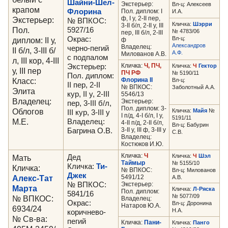
Шайни-Шел-
Экстерьер:
Вл-ц: Алексеев
крапом
Флорина
Пол. диплом: I
И.А.
ф, I у, 2-II пер,
Экстерьер:
№ ВПКОС:
Кличка:
Шэрри
3-II б/л, 2-II у, III
Пол.
5927/16
№ 4783/06
пер, III б/л, 2-III
Окрас:
Вл-ц:
диплом: II у,
ф
Александров
Владелец:
черно-пегий
II б/л, 3-III б/
А.Ф.
Милованов А.В.
с подпалом
л, III кор, 4-III
Кличка:
Ч, ПЧ,
Экстерьер:
Кличка:
Ч
Гектор
у, III пер
ПЧ РФ
№ 5190/11
Пол. диплом:
Класс:
Флорина II
Вл-ц:
II пер, 2-II
№ ВПКОС:
Заболотный А.А.
Элита
кур, II у, 2-III
5546/13
Владелец:
Экстерьер:
пер, 3-III б/л,
Пол. диплом: 3-
Облогов
Кличка:
Майя
№
III кур, 3-III у
I п/д, 4-I б/л, I у,
5191/11
М.Е.
Владелец:
4-II п/д, 2-II б/л,
Вл-ц: Бабурин
3-II у, III ф, 3-III у
Багрина О.В.
С.В.
Владелец:
Костюков И.Ю.
Кличка:
Ч
Кличка:
Ч
Шэл
Мать
Дед
Таймыр
№ 5155/10
Кличка:
Ти-
Кличка:
№ ВПКОС:
Вл-ц: Милованов
Джек
Алекс-Тат
5491/12
А.В.
№ ВПКОС:
Экстерьер:
Марта
Кличка:
Л-Ряска
Пол. диплом:
5841/16
№ 5077/09
№ ВПКОС:
Владелец:
Окрас:
Вл-ц: Доронина
Натаров Ю.А.
6934/24
Н.А.
коричнево-
№ Св-ва:
пегий
Кличка:
Пани-
Кличка:
Панго