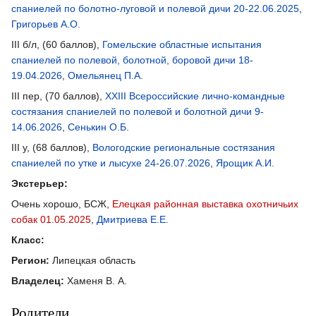
спаниелей по болотно-луговой и полевой дичи 20-22.06.2025
,
Григорьев А.О.
III б/л, (60 баллов),
Гомельские областные испытания
спаниелей по полевой, болотной, боровой дичи 18-
19.04.2026
,
Омельянец П.А.
III пер, (70 баллов),
XXIII Всероссийские лично-командные
состязания спаниелей по полевой и болотной дичи 9-
14.06.2026
,
Сенькин О.Б.
III у, (68 баллов),
Вологодские региональные состязания
спаниелей по утке и лысухе 24-26.07.2026
,
Ярощик А.И.
Экстерьер:
Очень хорошо, БСЖ,
Елецкая районная выставка охотничьих
собак 01.05.2025
,
Дмитриева Е.Е.
Класс:
Регион:
Липецкая область
Владелец:
Хаменя В. А.
Родители