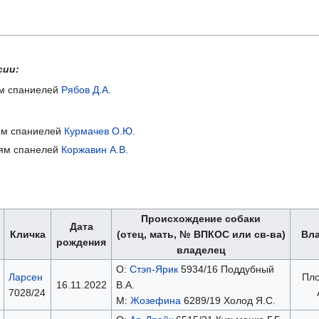
сии:
ям спаниелей
Рябов Д.А.
иям спаниелей
Курмачев О.Ю.
ниям спанелей
Коржавин А.В.
Происхождение собаки
Дата
Кличка
(отец, мать, № ВПКОС или св-ва)
Вл
рождения
владелец
О:
Стэп-Ярик
5934/16 Поддубный
Ларсен
Пло
16.11.2022
В.А.
7028/24
М:
Жозефина
6289/19 Холод Я.С.