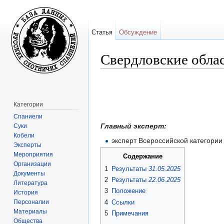
Статья
Обсуждение
Свердловские обла
Перейти к:
навигация
,
поиск
Категории
Спаниели
Главный эксперт:
Суки
Кобели
эксперт Всероссийской категори
Эксперты
Мероприятия
Содержание
Организации
1
Результаты
31.05.2025
Документы
2
Результаты
22.06.2025
Литература
3
Положение
История
Персоналии
4
Ссылки
Материалы
5
Примечания
Общества