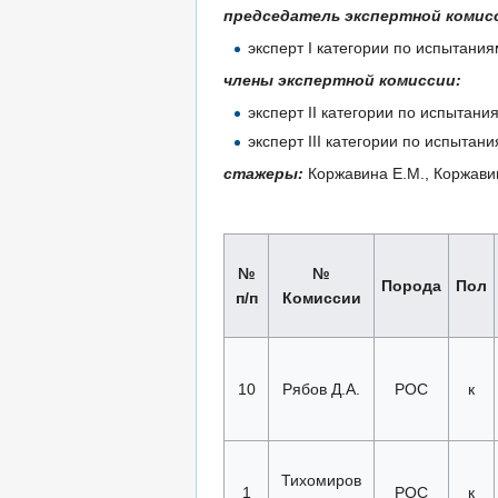
председатель экспертной комис
эксперт I категории по испытан
члены экспертной комиссии:
эксперт II категории по испыта
эксперт III категории по испыта
стажеры:
Коржавина Е.М., Коржавин
№
№
Порода
Пол
п/п
Комиссии
10
Рябов Д.А.
РОС
к
Тихомиров
1
РОС
к