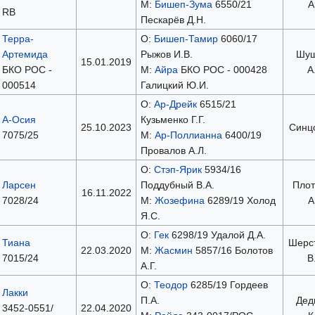
М:
Бишеп-Зума
6550/21
А
RB
Пескарëв Д.Н.
Терра-
О:
Бишеп-Тамир
6060/17
Артемида
Рыжов И.В.
Шуш
15.01.2019
БКО РОС -
М:
Айра
БКО РОС - 000428
А
000514
Галицкий Ю.И.
О:
Ар-Дрейк
6515/21
А-Осия
Кузьменко Г.Г.
25.10.2023
Синцо
7075/25
М:
Ар-Поллианна
6400/19
Провалов А.Л.
О:
Стэп-Ярик
5934/16
Ларсен
Поддубный В.А.
Плот
16.11.2022
7028/24
М:
Жозефина
6289/19 Холод
А
Я.С.
О:
Гек
6298/19 Удалой Д.А.
Тиана
Шерс
22.03.2020
М:
Жасмин
5857/16 Болотов
7015/24
В
А.Г.
О:
Теодор
6285/19 Гордеев
Лакки
П.А.
Дед
3452-0551/
22.04.2020