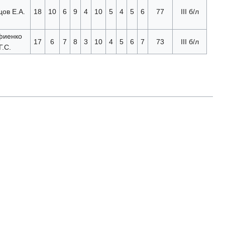
ов Е.А.
18
10
6
9
4
10
5
4
5
6
77
III б/л
фиенко
17
6
7
8
3
10
4
5
6
7
73
III б/л
Г.С.