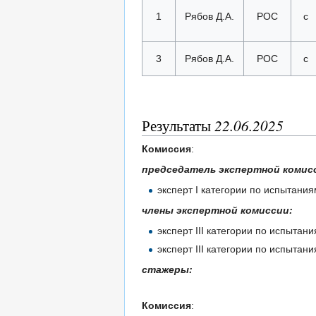
1
Рябов Д.А.
РОС
с
3
Рябов Д.А.
РОС
с
Результаты
22.06.2025
Комиссия
:
председатель экспертной комис
эксперт I категории по испытан
члены экспертной комиссии:
эксперт III категории по испыта
эксперт III категории по испыта
стажеры:
Комиссия
: