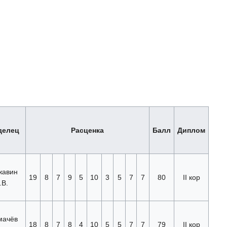
делец
Расценка
Балл
Диплом
жавин
19
8
7
9
5
10
3
5
7
7
80
II кор
.В.
мачëв
18
8
7
8
4
10
5
5
7
7
79
II кор