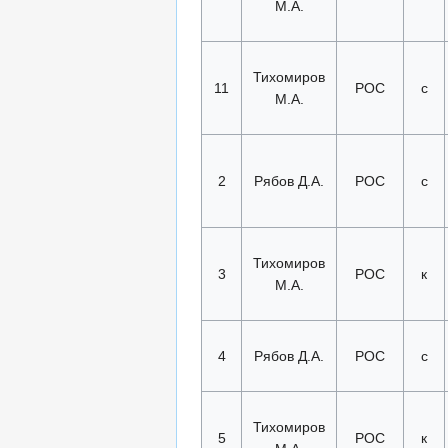
М.А.
Тихомиров
11
РОС
с
М.А.
2
Рябов Д.А.
РОС
с
Тихомиров
3
РОС
к
М.А.
4
Рябов Д.А.
РОС
с
Тихомиров
5
РОС
к