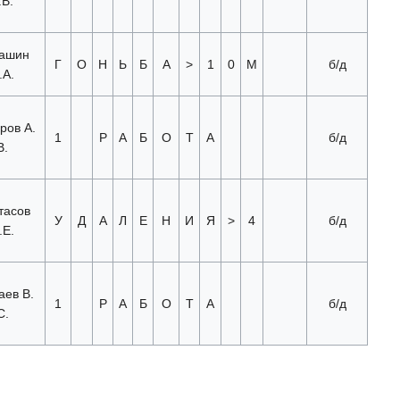
.В.
ашин
Г
О
Н
Ь
Б
А
>
1
0
М
б/д
.А.
ров А.
1
Р
А
Б
О
Т
А
б/д
В.
тасов
У
Д
А
Л
Е
Н
И
Я
>
4
б/д
.Е.
ев В.
1
Р
А
Б
О
Т
А
б/д
С.