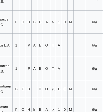
.В.
аков
Г
О
Н
Ь
Б
А
>
1
0
М
б/д
.С.
в Е.А.
1
Р
А
Б
О
Т
А
б/д
ников
1
Р
А
Б
О
Т
А
б/д
.В.
тобаев
Б
Е
З
П
О
Д
Ъ
Е
М
б/д
.О.
юхин
Г
О
Н
Ь
Б
А
>
1
0
М
б/д