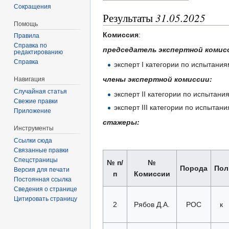
Сокращения
Результаты
31.05.2025
Помощь
Комиссия
:
Правила
Справка по
председатель экспертной комис
редактированию
Справка
эксперт I категории по испытани
члены экспертной комиссии:
Навигация
Случайная статья
эксперт II категории по испытан
Свежие правки
эксперт III категории по испыта
Приложение
стажеры:
Инструменты
Ссылки сюда
Связанные правки
Спецстраницы
№ п/
№
Порода
Пол
Версия для печати
п
Комиссии
Постоянная ссылка
Сведения о странице
Цитировать страницу
2
Рябов Д.А.
РОС
к