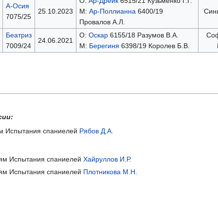
О:
Ар-Дрейк
6515/21 Кузьменко Г.Г.
А-Осия
25.10.2023
М:
Ар-Поллианна
6400/19
Синц
7075/25
Провалов А.Л.
Беатриз
О:
Оскар
6155/18 Разумов В.А.
Со
24.06.2021
7009/24
М:
Берегиня
6398/19 Королев Б.В.
сии:
иям Испытания спаниелей
Рябов Д.А.
ниям Испытания спаниелей
Хайруллов И.Р.
ниям Испытания спаниелей
Плотникова М.Н.