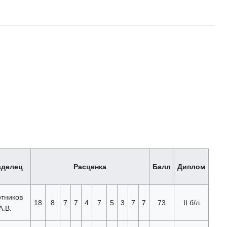
аделец
Расценка
Балл
Диплом
тников
18
8
7
7
4
7
5
3
7
7
73
II б/л
А.В.