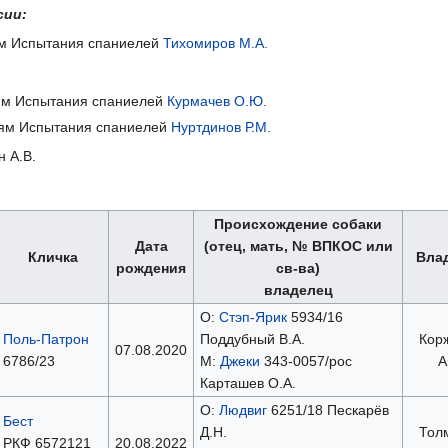
сии:
иям Испытания спаниелей
Тихомиров М.А.
ниям Испытания спаниелей
Курмачев О.Ю.
ниям Испытания спаниелей
Нуртдинов Р.М.
 А.В.
Происхождение собаки
Дата
(отец, мать, № ВПКОС или
Кличка
Вла
рождения
св-ва)
владелец
О:
Стэп-Ярик
5934/16
Поль-Патрон
Поддубный В.А.
Кор
07.08.2020
6786/23
М:
Джеки
343-0057/рос
А
Карташев О.А.
О:
Людвиг
6251/18 Пескарëв
Бест
Д.Н.
Тол
РКФ 6572121
20.08.2022