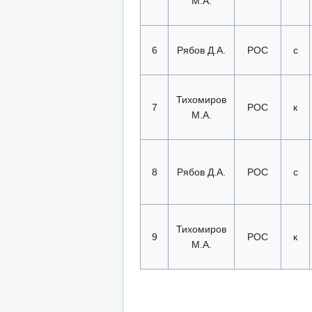
М.А.
6
Рябов Д.А.
РОС
с
Тихомиров
7
РОС
к
М.А.
8
Рябов Д.А.
РОС
с
Тихомиров
9
РОС
к
М.А.