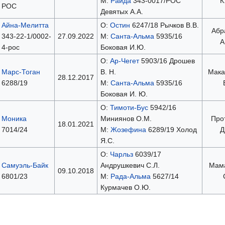
М:
Райда
343-0017/РОС
К
РОС
Девятых А.А.
Айна-Мелитта
О:
Остин
6247/18 Рычков В.В.
Абр
343-22-1/0002-
27.09.2022
М:
Санта-Альма
5935/16
А
4-рос
Боковая И.Ю.
О:
Ар-Чегет
5903/16 Дрошев
Марс-Тоган
В. Н.
Мака
28.12.2017
6288/19
М:
Санта-Альма
5935/16
Боковая И. Ю.
О:
Тимоти-Бус
5942/16
Моника
Миниянов О.М.
Про
18.01.2021
7014/24
М:
Жозефина
6289/19 Холод
Д
Я.С.
О:
Чарльз
6039/17
Самуэль-Байк
Андрушкевич С.Л.
Мама
09.10.2018
6801/23
М:
Рада-Альма
5627/14
Курмачев О.Ю.