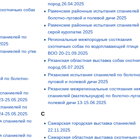
пород 26.04.2025
охотничьих собак
Раменские районные испытания спаниелей
болотно-луговой и полевой дичи 2025
Раменские районные испытания спаниелей
серой куропатке 2025
спаниелей по
Региональные межпородные состязания
2025
охотничьих собак по водоплавающей птице 
паниелей по утке
ВОО 20-21.09.2025
Рязанская областная выставка собак охотни
пород 05.07.2025
Рязанские испытания спаниелей по болотно
й по болотно-
луговой и полевой дичи 2025
Рязанские межрегиональные состязания не
 спаниелей по
спаниелей (вахтельхундов) по болотно-луго
23-25.05.2025
полевой дичи 13-15.06.2025
спаниелей по
С
24-25.05.2025
я спаниелей по
Самарская городская выставка спаниелей
22.11.2025
я спаниелей по
Самарская областная выставка охотничьих 