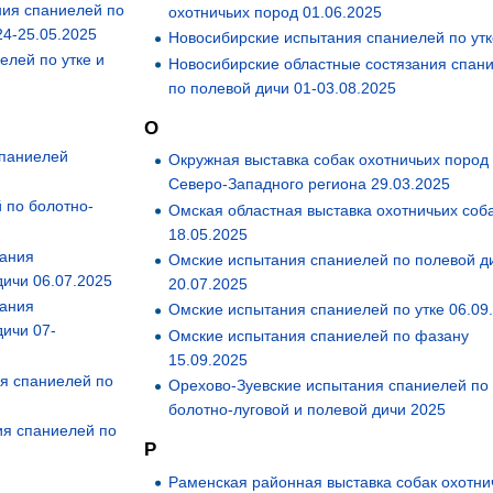
ния спаниелей по
охотничьих пород 01.06.2025
24-25.05.2025
Новосибирские испытания спаниелей по утк
лей по утке и
Новосибирские областные состязания спан
по полевой дичи 01-03.08.2025
О
спаниелей
Окружная выставка собак охотничьих поро
Северо-Западного региона 29.03.2025
 по болотно-
Омская областная выставка охотничьих соб
18.05.2025
тания
Омские испытания спаниелей по полевой д
дичи 06.07.2025
20.07.2025
тания
Омские испытания спаниелей по утке 06.09
дичи 07-
Омские испытания спаниелей по фазану
15.09.2025
я спаниелей по
Орехово-Зуевские испытания спаниелей по
болотно-луговой и полевой дичи 2025
ия спаниелей по
Р
Раменская районная выставка собак охотни