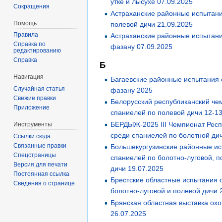
утке и лысухе 07.09.2025
Сокращения
Астраханские районные испытан
Помощь
полевой дичи 21.09.2025
Правила
Астраханские районные испытан
Справка по
фазану 07.09.2025
редактированию
Справка
Б
Навигация
Багаевские районные испытания 
Случайная статья
фазану 2025
Свежие правки
Белорусский республиканский че
Приложение
спаниелей по полевой дичи 12-13
БЕРДЫЖ-2025 III Чемпионат Респ
Инструменты
среди спаниелей по болотной дич
Ссылки сюда
Связанные правки
Большекургузинские районные и
Спецстраницы
спаниелей по болотно-луговой, п
Версия для печати
дичи 19.07.2025
Постоянная ссылка
Брестские областные испытания 
Сведения о странице
болотно-луговой и полевой дичи 
Брянская областная выставка охо
26.07.2025