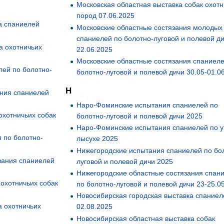
Московская областная выставка собак охот
пород 07.06.2025
а спаниелей
Московские областные состязания молодых
спаниелей по болотно-луговой и полевой ди
а охотничьих
22.06.2025
Московские областные состязания спаниеле
ей по болотно-
болотно-луговой и полевой дичи 30.05-01.0
Н
ания спаниелей
Наро-Фоминские испытания спаниелей по
охотничьих собак
болотно-луговой и полевой дичи 2025
Наро-Фоминские испытания спаниелей по у
 по болотно-
лысухе 2025
Нижегородские испытания спаниелей по бо
зания спаниелей
луговой и полевой дичи 2025
Нижегородские областные состязания спан
 охотничьих собак
по болотно-луговой и полевой дичи 23-25.0
Новосибирская городская выставка спаниел
а охотничьих
02.08.2025
Новосибирская областная выставка собак