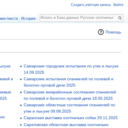
Создать учётную запись
Войти
Поиск
ики-текста
История
Помощь
лысухе
Самарские городские испытания по утке и лысухе
14.09.2025
левой и
Самарские испытания спаниелей по полевой и
болотно-луговой дичи 2025
аевые
Самарские межрайонные состязания спаниелей
2025
по полевой и болотно-луговой дичи 18.05.2025
Самарские областные состязания спаниелей по
утке и лысухе 09.08.2025
ьих
Саранская выставка охотничьих собак 29.11.2025
Саратовская областная выставка охотничьих