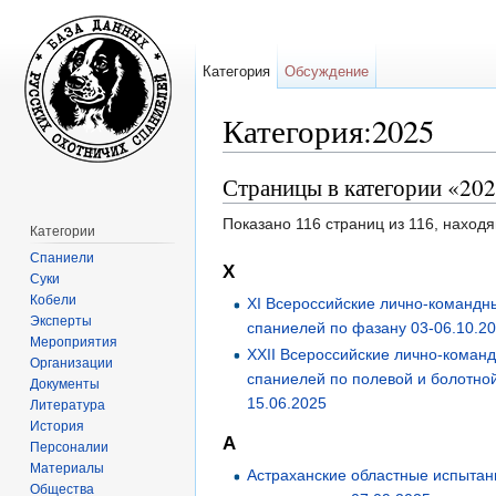
Категория
Обсуждение
Категория:2025
Перейти к:
навигация
,
поиск
Страницы в категории «20
Показано 116 страниц из 116, наход
Категории
Спаниели
X
Суки
Кобели
XI Всероссийские лично-командн
Эксперты
спаниелей по фазану 03-06.10.2
Мероприятия
XXII Всероссийские лично-коман
Организации
спаниелей по полевой и болотной
Документы
15.06.2025
Литература
История
А
Персоналии
Материалы
Астраханские областные испытан
Общества