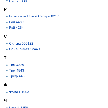
Панго 4919
Р
Р-Бесси из Новой Сибири 0217
Рой 4480
Рэй 4284
С
Сильва 000122
Соня-Рыжая 12449
Т
Тим 4329
Тим 4543
Треф 4435
Ф
Фома П1003
Ч
Чага II 4258