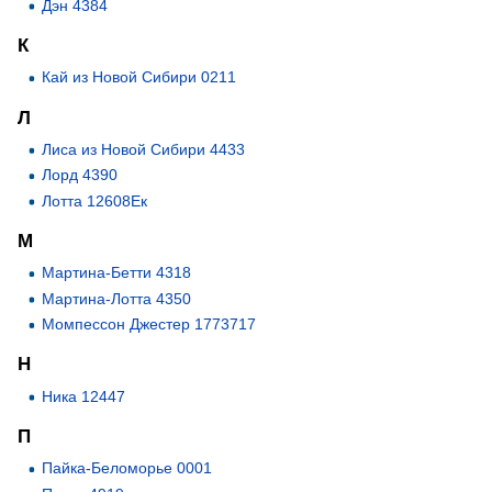
Дэн 4384
К
Кай из Новой Сибири 0211
Л
Лиса из Новой Сибири 4433
Лорд 4390
Лотта 12608Ек
М
Мартина-Бетти 4318
Мартина-Лотта 4350
Момпессон Джестер 1773717
Н
Ника 12447
П
Пайка-Беломорье 0001