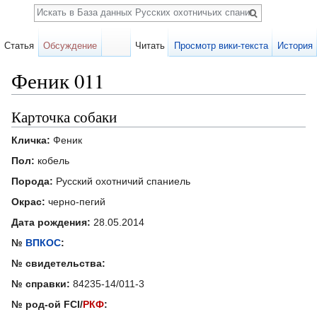
Поиск
Статья
Обсуждение
Читать
Просмотр вики-текста
История
Феник 011
Перейти к:
навигация
,
поиск
Карточка собаки
Кличка:
Феник
Пол:
кобель
Порода:
Русский охотничий спаниель
Окрас:
черно-пегий
Дата рождения:
28.05.2014
№
ВПКОС
:
№ свидетельства:
№ справки:
84235-14/011-3
№ род-ой FCI/
РКФ
: