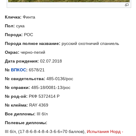
Кличка:
Финта
Пол:
сука
Порода:
РОС
Порода полное название:
русский охотничий спаниель
Окрас:
черно-пегий
Дата рождения:
02.07.2018
№
ВПКОС
:
6578/21
№ свидетельства:
485-0136/рос
№ справки:
485-18/0081-13/рос
№ род-ой:
РКФ 5372414 Р
№ клейма:
RAY 4369
Все дипломы:
III б/л
Полевые дипломы:
III б/л, (17-8-6-8-4-8-4-3-6-6=70 баллов),
Испытания Норд -