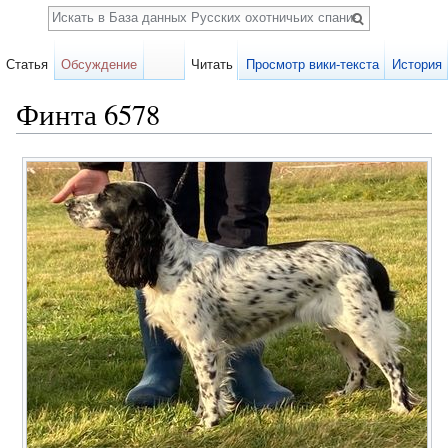
Поиск
Статья
Обсуждение
Читать
Просмотр вики-текста
История
Финта 6578
Перейти к:
навигация
,
поиск
Карточка
собаки