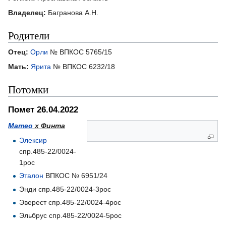
Владелец:
Багранова А.Н.
Родители
Отец:
Орли
№ ВПКОС 5765/15
Мать:
Ярита
№ ВПКОС 6232/18
Потомки
Помет 26.04.2022
Матео
х Финта
Элексир
спр.485-22/0024-
1рос
Эталон
ВПКОС № 6951/24
Энди спр.485-22/0024-3рос
Эверест спр.485-22/0024-4рос
Эльбрус спр.485-22/0024-5рос