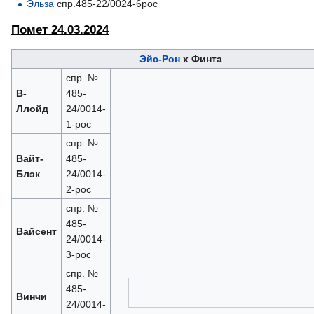
Эльза
спр.485-22/0024-6рос
Помет 24.03.2024
Эйс-Рон
х Финта
спр. №
В-
485-
Ллойд
24/0014-
1-рос
спр. №
Вайт-
485-
Блэк
24/0014-
2-рос
спр. №
485-
Вайсент
24/0014-
3-рос
спр. №
485-
Винчи
24/0014-