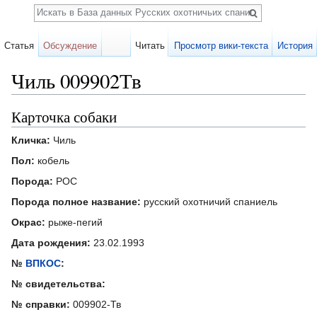
Поиск
Статья
Обсуждение
Читать
Просмотр вики-текста
История
Чиль 009902Тв
Перейти к:
навигация
,
поиск
Карточка собаки
Кличка:
Чиль
Пол:
кобель
Порода:
РОС
Порода полное название:
русский охотничий спаниель
Окрас:
рыже-пегий
Дата рождения:
23.02.1993
№
ВПКОС
:
№ свидетельства:
№ справки:
009902-Тв