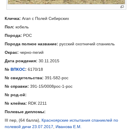
Кличка:
Агап с Полей Сибирских
Пол:
кобель
Порода:
РОС
Порода полное название:
русский охотничий спаниель
Окрас:
черно-пегий
Дата рождения:
30.11.2015
№
ВПКОС
:
6170/18
№ свидетельства:
391-582-рос
№ справки:
391-15/0008рос-1-рос
№ род-ой:
№ клейма:
RDK 2211
Полевые дипломы:
III пер, (64 балла),
Красноярские испытания спаниелей по
полевой дичи 23.07.2017
,
Иванова Е.М.