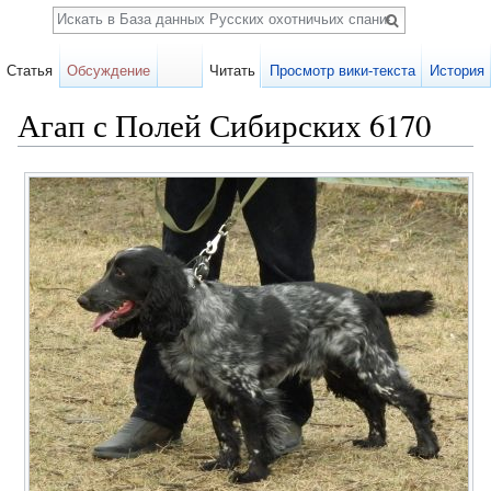
Поиск
Статья
Обсуждение
Читать
Просмотр вики-текста
История
Агап с Полей Сибирских 6170
Перейти к:
навигация
,
поиск
Карточка
собаки