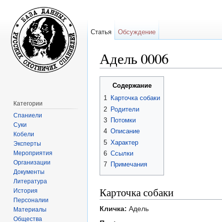
Статья
Обсуждение
Адель 0006
Перейти к:
навигация
,
поиск
Содержание
1
Карточка собаки
Категории
2
Родители
Спаниели
3
Потомки
Суки
4
Описание
Кобели
5
Характер
Эксперты
Мероприятия
6
Ссылки
Организации
7
Примечания
Документы
Литература
Карточка собаки
История
Персоналии
Кличка:
Адель
Материалы
Общества