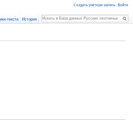
Создать учётную запись
Войти
Поиск
ики-текста
История