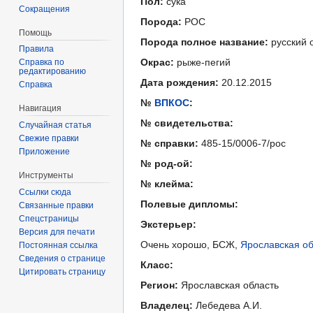
Пол:
сука
Сокращения
Порода:
РОС
Помощь
Порода полное название:
русский 
Правила
Окрас:
рыже-пегий
Справка по
редактированию
Дата рождения:
20.12.2015
Справка
№
ВПКОС
:
Навигация
№ свидетельства:
Случайная статья
Свежие правки
№ справки:
485-15/0006-7/рос
Приложение
№ род-ой:
Инструменты
№ клейма:
Ссылки сюда
Полевые дипломы:
Связанные правки
Спецстраницы
Экстерьер:
Версия для печати
Очень хорошо, БСЖ,
Ярославская об
Постоянная ссылка
Сведения о странице
Класс:
Цитировать страницу
Регион:
Ярославская область
Владелец:
Лебедева А.И.