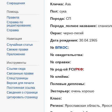
Сокращения
Кличка:
Аза
Пол:
сука
Помощь
Правила
Порода:
СП
Справка по
редактированию
Порода_полное название:
спаниэл
Справка
Окрас:
черно-пегий
Навигация
Дата рождения:
30.04.1965
Случайная статья
№
ВПКОС
:
Свежие правки
Приложение
№ свидетельства:
№ справки:
Инструменты
Ссылки сюда
№ род-ой FCI/
РКФ
:
Связанные правки
№ клейма:
Спецстраницы
Версия для печати
Полевые дипломы:
Постоянная ссылка
Экстерьер:
очень хорошо
Сведения о странице
Цитировать страницу
Класс:
Регион:
Ярославская область, Ярос