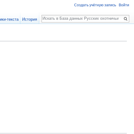
Создать учётную запись
Войти
Поиск
ики-текста
История