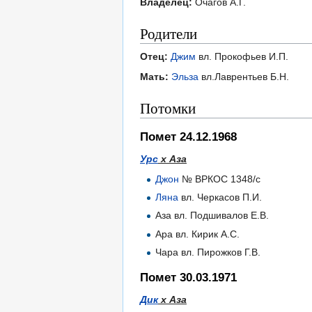
Владелец:
Очагов А.Г.
Родители
Отец:
Джим
вл. Прокофьев И.П.
Мать:
Эльза
вл.Лаврентьев Б.Н.
Потомки
Помет 24.12.1968
Урс
х Аза
Джон
№ ВРКОС 1348/с
Ляна
вл. Черкасов П.И.
Аза вл. Подшивалов Е.В.
Ара вл. Кирик А.С.
Чара вл. Пирожков Г.В.
Помет 30.03.1971
Дик
х Аза