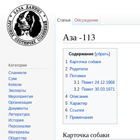
Статья
Обсуждение
Аза -113
Перейти к:
навигация
,
поиск
Содержание
[
убрать
]
1
Карточка собаки
Категории
2
Родители
Спаниели
3
Потомки
Суки
3.1
Помет 24.12.1968
Кобели
3.2
Помет 30.03.1971
Эксперты
4
Описание
Мероприятия
Организации
5
Характер
Документы
6
Ссылки
Литература
7
Примечания
История
Персоналии
Материалы
Карточка собаки
Общества