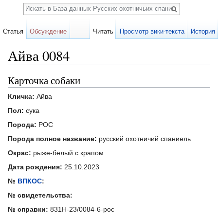
Поиск
Статья
Обсуждение
Читать
Просмотр вики-текста
История
Айва 0084
Перейти к:
навигация
,
поиск
Карточка собаки
Кличка:
Айва
Пол:
сука
Порода:
РОС
Порода полное название:
русский охотничий спаниель
Окрас:
рыже-белый с крапом
Дата рождения:
25.10.2023
№
ВПКОС
:
№ свидетельства:
№ справки:
831Н-23/0084-6-рос