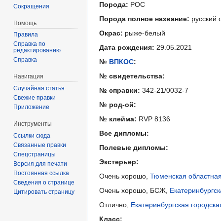
Порода:
РОС
Сокращения
Порода полное название:
русский 
Помощь
Окрас:
рыже-белый
Правила
Справка по
Дата рождения:
29.05.2021
редактированию
Справка
№
ВПКОС
:
№ свидетельства:
Навигация
Случайная статья
№ справки:
342-21/0032-7
Свежие правки
№ род-ой:
Приложение
№ клейма:
RVP 8136
Инструменты
Все дипломы:
Ссылки сюда
Связанные правки
Полевые дипломы:
Спецстраницы
Экстерьер:
Версия для печати
Постоянная ссылка
Очень хорошо,
Тюменская областная
Сведения о странице
Очень хорошо, БСЖ,
Екатеринбургск
Цитировать страницу
Отлично,
Екатеринбургская городска
Класс: