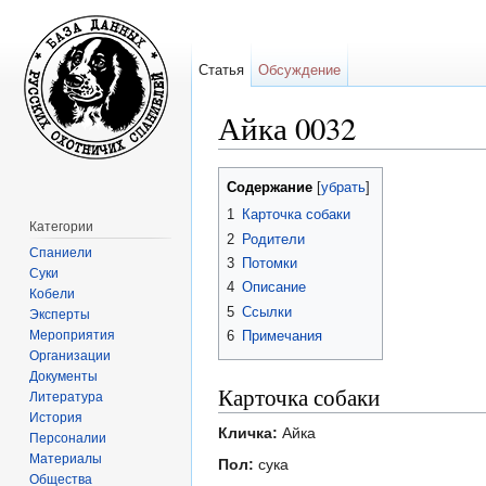
Статья
Обсуждение
Айка 0032
Перейти к:
навигация
,
поиск
Содержание
[
убрать
]
1
Карточка собаки
Категории
2
Родители
Спаниели
3
Потомки
Суки
4
Описание
Кобели
5
Ссылки
Эксперты
Мероприятия
6
Примечания
Организации
Документы
Карточка собаки
Литература
История
Кличка:
Айка
Персоналии
Материалы
Пол:
сука
Общества