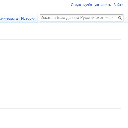
Создать учётную запись
Войти
Поиск
ики-текста
История