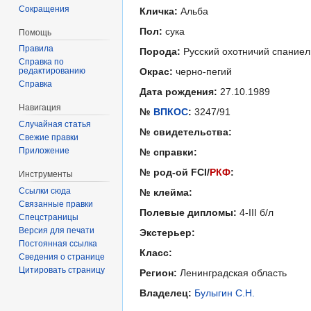
Сокращения
Кличка:
Альба
Пол:
сука
Помощь
Правила
Порода:
Русский охотничий спаниел
Справка по
редактированию
Окрас:
черно-пегий
Справка
Дата рождения:
27.10.1989
Навигация
№
ВПКОС
:
3247/91
Случайная статья
№ свидетельства:
Свежие правки
Приложение
№ справки:
№ род-ой FCI/
РКФ
:
Инструменты
Ссылки сюда
№ клейма:
Связанные правки
Полевые дипломы:
4-III б/л
Спецстраницы
Версия для печати
Экстерьер:
Постоянная ссылка
Класс:
Сведения о странице
Цитировать страницу
Регион:
Ленинградская область
Владелец:
Булыгин С.Н.