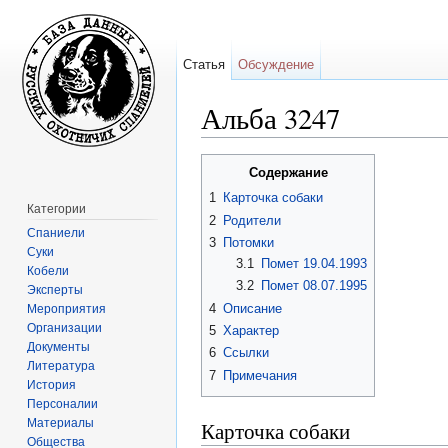
Статья
Обсуждение
Альба 3247
Перейти к:
навигация
,
поиск
Содержание
1
Карточка собаки
Категории
2
Родители
Спаниели
3
Потомки
Суки
3.1
Помет 19.04.1993
Кобели
3.2
Помет 08.07.1995
Эксперты
4
Описание
Мероприятия
Организации
5
Характер
Документы
6
Ссылки
Литература
7
Примечания
История
Персоналии
Материалы
Карточка собаки
Общества