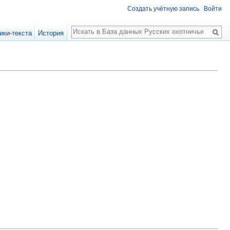
Создать учётную запись
Войти
Поиск
ики-текста
История