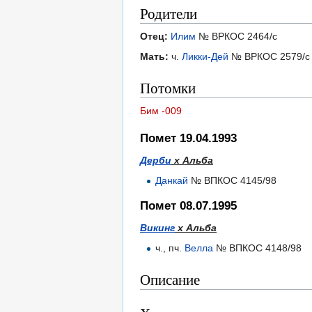
Родители
Отец:
Илим
№ ВРКОС 2464/с
Мать:
ч.
Ликки-Дей
№ ВРКОС 2579/с
Потомки
Бим -009
Помет 19.04.1993
Дерби
х Альба
Данкай
№ ВПКОС 4145/98
Помет 08.07.1995
Викинг
х Альба
ч., пч.
Велла
№ ВПКОС 4148/98
Описание