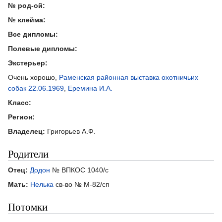
№ род-ой:
№ клейма:
Все дипломы:
Полевые дипломы:
Экстерьер:
Очень хорошо,
Раменская районная выставка охотничьих
собак 22.06.1969
,
Еремина И.А.
Класс:
Регион:
Владелец:
Григорьев А.Ф.
Родители
Отец:
Додон
№ ВПКОС 1040/с
Мать:
Нелька
св-во № М-82/сп
Потомки