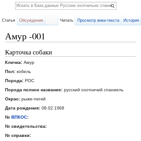
Поиск
Статья
Обсуждение
Читать
Просмотр вики-текста
История
Амур -001
Перейти к:
навигация
,
поиск
Карточка собаки
Кличка:
Амур
Пол:
кобель
Порода:
РОС
Порода полное название:
русский охотничий спаниель
Окрас:
рыже-пегий
Дата рождения:
08.02.1968
№
ВПКОС
:
№ свидетельства:
№ справки: