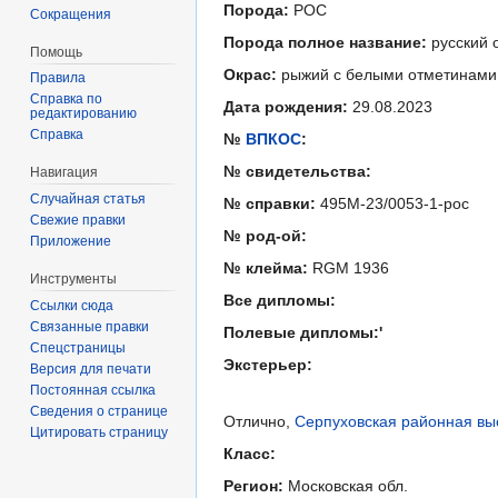
Порода:
РОС
Сокращения
Порода полное название:
русский 
Помощь
Окрас:
рыжий с белыми отметинами
Правила
Справка по
Дата рождения:
29.08.2023
редактированию
Справка
№
ВПКОС
:
№ свидетельства:
Навигация
Случайная статья
№ справки:
495М-23/0053-1-рос
Свежие правки
№ род-ой:
Приложение
№ клейма:
RGM 1936
Инструменты
Все дипломы:
Ссылки сюда
Связанные правки
Полевые дипломы:'
Спецстраницы
Экстерьер:
Версия для печати
Постоянная ссылка
Сведения о странице
Отлично,
Серпуховская районная выс
Цитировать страницу
Класс:
Регион:
Московская обл.