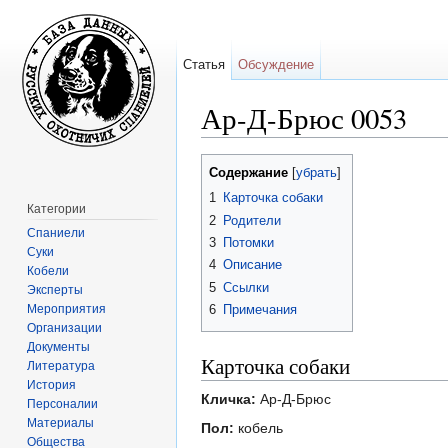
Статья
Обсуждение
Ар-Д-Брюс 0053
Перейти к:
навигация
,
поиск
Содержание
[
убрать
]
1
Карточка собаки
Категории
2
Родители
Спаниели
3
Потомки
Суки
4
Описание
Кобели
5
Ссылки
Эксперты
Мероприятия
6
Примечания
Организации
Документы
Карточка собаки
Литература
История
Кличка:
Ар-Д-Брюс
Персоналии
Материалы
Пол:
кобель
Общества