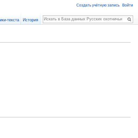
Создать учётную запись
Войти
Поиск
ики-текста
История