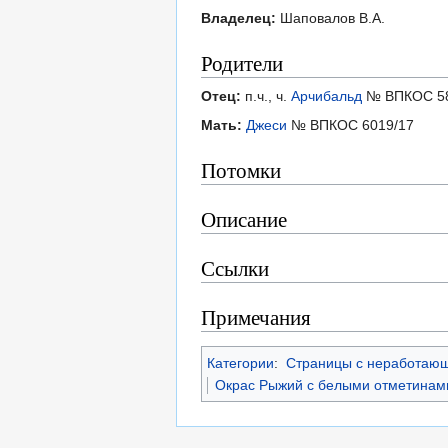
Владелец:
Шаповалов В.А.
Родители
Отец:
п.ч., ч.
Арчибальд
№ ВПКОС 58
Мать:
Джеси
№ ВПКОС 6019/17
Потомки
Описание
Ссылки
Примечания
Категории
:
Страницы с неработаю
Окрас Рыжий с белыми отметинам