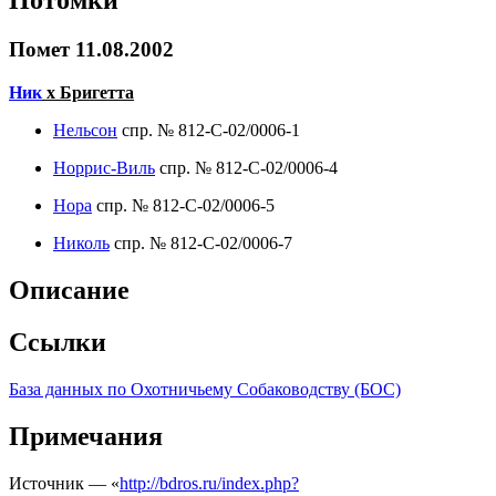
Потомки
Помет 11.08.2002
Ник
х Бригетта
Нельсон
спр. № 812-С-02/0006-1
Норрис-Виль
спр. № 812-С-02/0006-4
Нора
спр. № 812-С-02/0006-5
Николь
спр. № 812-С-02/0006-7
Описание
Ссылки
База данных по Охотничьему Собаководству (БОС)
Примечания
Источник — «
http://bdros.ru/index.php?