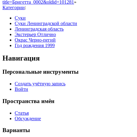
title=Бригетта_0002&oldid=101281
»
Категории
:
Суки
Суки Ленинградской области
Ленинградская область
Экстерьер Отлично
Окрас Черно-пегий
Год рождения 1999
Навигация
Персональные инструменты
Создать учётную запись
Войти
Пространства имён
Статья
Обсуждение
Варианты