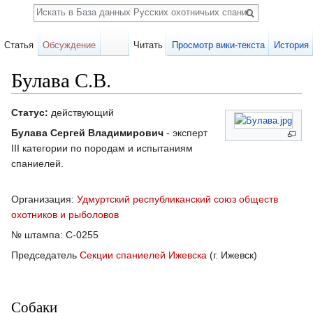
Поиск
Статья
Обсуждение
Читать
Просмотр вики-текста
История
Булава С.В.
Перейти к:
навигация
,
поиск
Статус:
действующий
Булава Сергей Владимирович
- эксперт
III категории по породам и испытаниям
спаниелей.
Организация:
Удмуртский республиканский союз обществ
охотников и рыболовов
№ штампа: С-0255
Председатель
Секции спаниелей Ижевска
(г. Ижевск)
Собаки