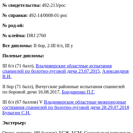
№ свидетельства:
492-213/рос
№ справки:
492-14/0008-01-рос
№ род-ой:
№ клейма:
DRJ 2760
Все дипломы:
II бор, 2-III б/л, III у
Полевые дипломы:
III б/л (71 балл),
Владимирские областные испытания
спаниелей по болотно-луговой дичи 23.07.2015
,
Александров
В.И.
II бор (71 балл), Вичугские районные испытания спаниелей
по боровой дичи 16.08.2017,
Бондаренко П.Г.
III б/л (67 баллов) V
Владимирские областные межпородные
состязания спаниелей по болотно-луговой дичи 28-29.07.2018
Булыгин С.Н.
Экстерьер:
Очень хорошо, (80 баллов), БСЖ, БСМ, Суздальская городская