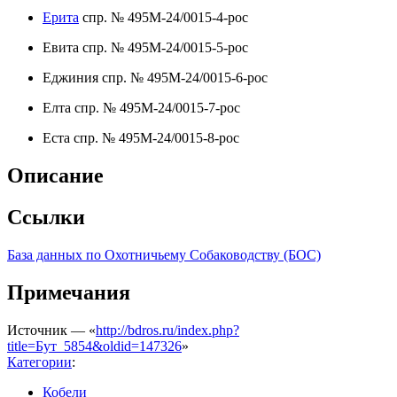
Ерита
спр. № 495М-24/0015-4-рос
Евита спр. № 495М-24/0015-5-рос
Еджиния спр. № 495М-24/0015-6-рос
Елта спр. № 495М-24/0015-7-рос
Еста спр. № 495М-24/0015-8-рос
Описание
Ссылки
База данных по Охотничьему Собаководству (БОС)
Примечания
Источник — «
http://bdros.ru/index.php?
title=Бут_5854&oldid=147326
»
Категории
:
Кобели