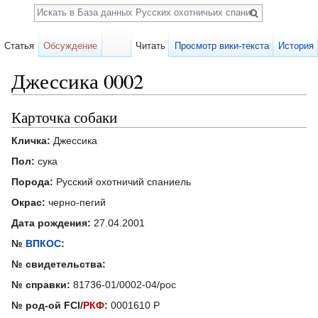
Поиск
Статья
Обсуждение
Читать
Просмотр вики-текста
История
Джессика 0002
Перейти к:
навигация
,
поиск
Карточка собаки
Кличка:
Джессика
Пол:
сука
Порода:
Русский охотничий спаниель
Окрас:
черно-пегий
Дата рождения:
27.04.2001
№
ВПКОС
:
№ свидетельства:
№ справки:
81736-01/0002-04/рос
№ род-ой FCI/
РКФ
:
0001610 Р