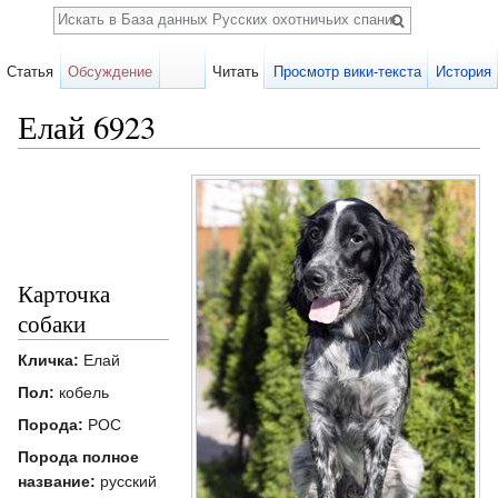
Поиск
Статья
Обсуждение
Читать
Просмотр вики-текста
История
Елай 6923
Перейти к:
навигация
,
поиск
Карточка
собаки
Кличка:
Елай
Пол:
кобель
Порода:
РОС
Порода полное
название:
русский