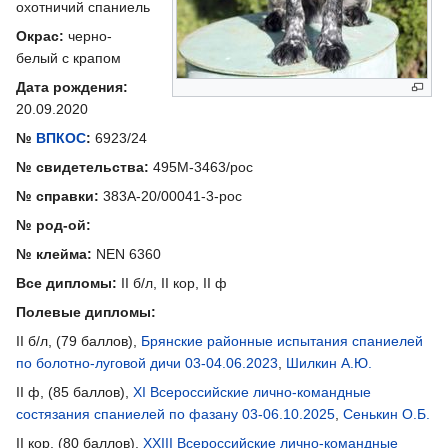
охотничий спаниель
Окрас:
черно-
белый с крапом
Дата рождения:
20.09.2020
№
ВПКОС
:
6923/24
№ свидетельства:
495М-3463/рос
№ справки:
383А-20/00041-3-рос
№ род-ой:
№ клейма:
NEN 6360
Все дипломы:
II б/л, II кор, II ф
Полевые дипломы:
II б/л, (79 баллов),
Брянские районные испытания спаниелей
по болотно-луговой дичи 03-04.06.2023
,
Шилкин А.Ю.
II ф, (85 баллов),
XI Всероссийские лично-командные
состязания спаниелей по фазану 03-06.10.2025
,
Сенькин О.Б.
II кор, (80 баллов),
XXIII Всероссийские лично-командные