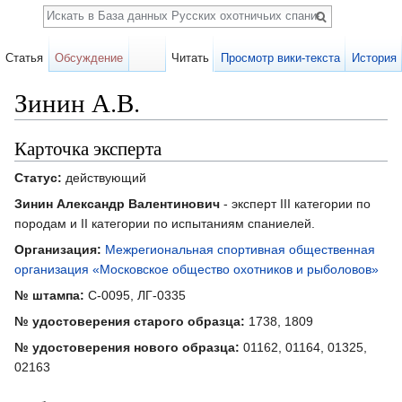
Поиск
Статья
Обсуждение
Читать
Просмотр вики-текста
История
Зинин А.В.
Перейти к:
навигация
,
поиск
Карточка эксперта
Статус:
действующий
Зинин Александр Валентинович
- эксперт III категории по
породам и II категории по испытаниям спаниелей.
Организация:
Межрегиональная спортивная общественная
организация «Московское общество охотников и рыболовов»
№ штампа:
С-0095, ЛГ-0335
№ удостоверения старого образца:
1738, 1809
№ удостоверения нового образца:
01162, 01164, 01325,
02163