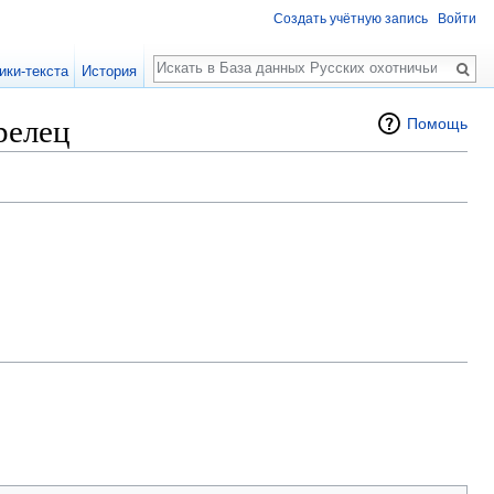
Создать учётную запись
Войти
Поиск
ики-текста
История
релец
Помощь