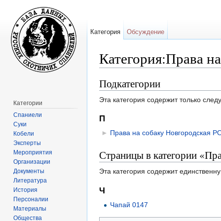
Категория
Обсуждение
Категория:Права н
Перейти к:
навигация
,
поиск
Подкатегории
Эта категория содержит только сле
Категории
Спаниели
П
Суки
►
Права на собаку Новгородская Р
Кобели
Эксперты
Страницы в категории «Пр
Мероприятия
Организации
Эта категория содержит единственну
Документы
Литература
Ч
История
Персоналии
Чапай 0147
Материалы
Общества