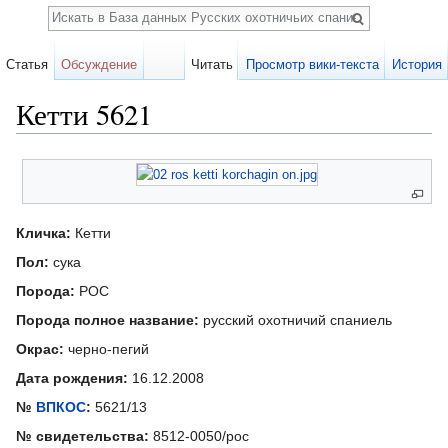
Поиск
Статья
Обсуждение
Читать
Просмотр вики-текста
История
Кетти 5621
Перейти к:
навигация
,
поиск
Карточка
собаки
Кличка:
Кетти
Пол:
сука
Порода:
РОС
Порода полное название:
русский охотничий спаниель
Окрас:
черно-пегий
Дата рождения:
16.12.2008
№
ВПКОС
:
5621/13
№ свидетельства:
8512-0050/рос