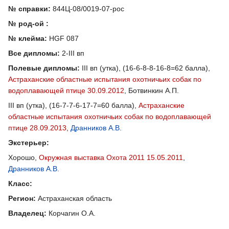
№ справки:
844Ц-08/0019-07-рос
№ род-ой :
№ клейма:
HGF 087
Все дипломы:
2-III вп
Полевые дипломы:
III вп (утка), (16-6-8-8-16-8=62 балла),
Астраханские областные испытания охотничьих собак по
водоплавающей птице 30.09.2012
, Ботвинкин А.П.
III вп (утка), (16-7-7-6-17-7=60 балла),
Астраханские
областные испытания охотничьих собак по водоплавающей
птице 28.09.2013
,
Дранников А.В.
Экстерьер:
Хорошо,
Окружная выставка Охота 2011 15.05.2011
,
Дранников А.В.
Класс:
Регион:
Астраханская область
Владелец:
Корчагин О.А.