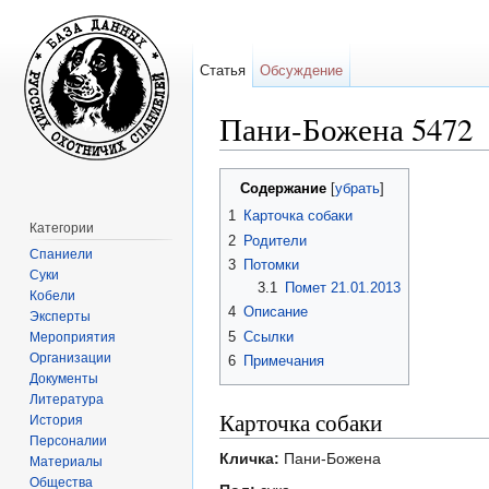
Статья
Обсуждение
Пани-Божена 5472
Перейти к:
навигация
,
поиск
Содержание
[
убрать
]
1
Карточка собаки
Категории
2
Родители
Спаниели
3
Потомки
Суки
3.1
Помет 21.01.2013
Кобели
4
Описание
Эксперты
5
Ссылки
Мероприятия
Организации
6
Примечания
Документы
Литература
Карточка собаки
История
Персоналии
Кличка:
Пани-Божена
Материалы
Общества