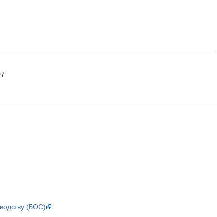
07
водству (БОС)