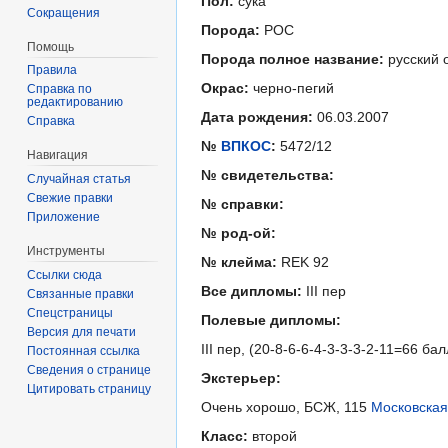
Пол:
cука
Сокращения
Порода:
РОС
Помощь
Порода полное название:
русский 
Правила
Окрас:
черно-пегий
Справка по
редактированию
Дата рождения:
06.03.2007
Справка
№
ВПКОС
:
5472/12
Навигация
№ свидетельства:
Случайная статья
Свежие правки
№ справки:
Приложение
№ род-ой:
Инструменты
№ клейма:
REK 92
Ссылки сюда
Все дипломы:
III пер
Связанные правки
Спецстраницы
Полевые дипломы:
Версия для печати
III пер, (20-8-6-6-4-3-3-3-2-11=66 
Постоянная ссылка
Сведения о странице
Экстерьер:
Цитировать страницу
Очень хорошо, БСЖ, 115
Московская
Класс:
второй