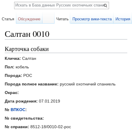
Поиск
Статья
Обсуждение
Читать
Просмотр вики-текста
История
Салтан 0010
Перейти к:
навигация
,
поиск
Карточка собаки
Кличка:
Салтан
Пол:
кобель
Порода:
РОС
Порода полное название:
русский охотничий спаниель
Окрас:
Дата рождения:
07.01.2019
№
ВПКОС
:
№ свидетельства:
№ справки:
8512-18/0010-02-рос