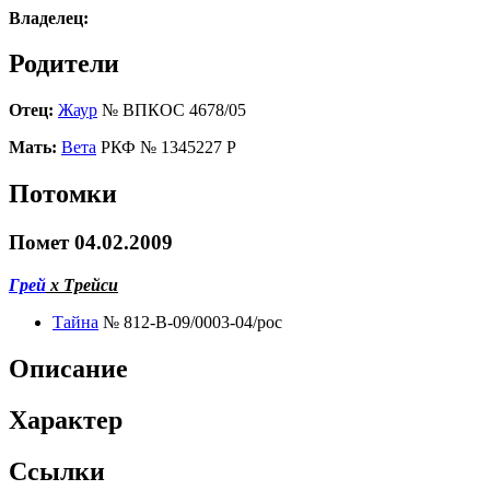
Владелец:
Родители
Отец:
Жаур
№ ВПКОС 4678/05
Мать:
Вета
РКФ № 1345227 Р
Потомки
Помет 04.02.2009
Грей
х Трейси
Тайна
№ 812-В-09/0003-04/рос
Описание
Характер
Ссылки