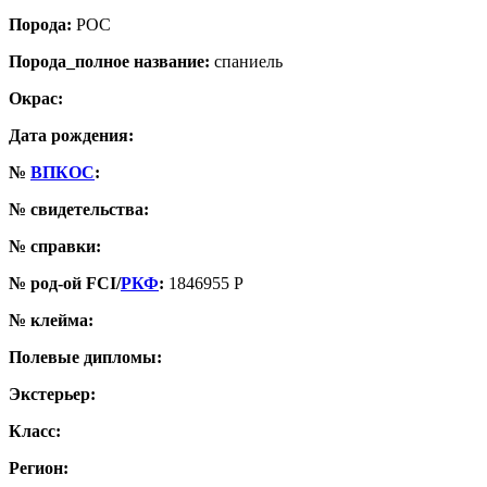
Порода:
РОС
Порода_полное название:
спаниель
Окрас:
Дата рождения:
№
ВПКОС
:
№ свидетельства:
№ справки:
№ род-ой FCI/
РКФ
:
1846955 Р
№ клейма:
Полевые дипломы:
Экстерьер:
Класс:
Регион: