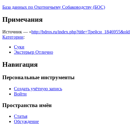
База данных по Охотничьему Собаководству (БОС)
Примечания
Источник — «
http://bdros.ru/index.php?title=Трейси_1846955&ol
Категории
:
Суки
Экстерьер Отлично
Навигация
Персональные инструменты
Создать учётную запись
Войти
Пространства имён
Статья
Обсуждение