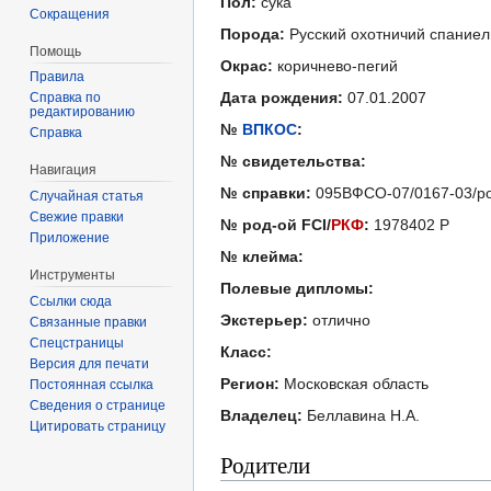
Пол:
сука
Сокращения
Порода:
Русский охотничий спаниел
Помощь
Окрас:
коричнево-пегий
Правила
Дата рождения:
07.01.2007
Справка по
редактированию
№
ВПКОС
:
Справка
№ свидетельства:
Навигация
№ справки:
095ВФСО-07/0167-03/р
Случайная статья
Свежие правки
№ род-ой FCI/
РКФ
:
1978402 Р
Приложение
№ клейма:
Инструменты
Полевые дипломы:
Ссылки сюда
Экстерьер:
отлично
Связанные правки
Спецстраницы
Класс:
Версия для печати
Регион:
Московская область
Постоянная ссылка
Сведения о странице
Владелец:
Беллавина Н.А.
Цитировать страницу
Родители