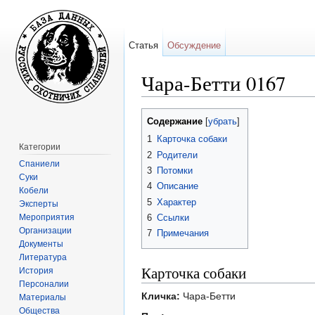
Статья
Обсуждение
Чара-Бетти 0167
Перейти к:
навигация
,
поиск
Содержание
[
убрать
]
1
Карточка собаки
Категории
2
Родители
Спаниели
3
Потомки
Суки
4
Описание
Кобели
5
Характер
Эксперты
Мероприятия
6
Ссылки
Организации
7
Примечания
Документы
Литература
Карточка собаки
История
Персоналии
Кличка:
Чара-Бетти
Материалы
Общества