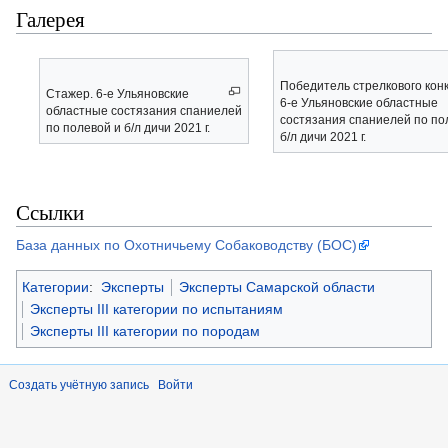
Галерея
Победитель стрелкового конк
Стажер. 6-е Ульяновские
6-е Ульяновские областные
областные состязания спаниелей
состязания спаниелей по по
по полевой и б/л дичи 2021 г.
б/л дичи 2021 г.
Ссылки
База данных по Охотничьему Собаководству (БОС)
Категории
:
Эксперты
Эксперты Самарской области
Эксперты III категории по испытаниям
Эксперты III категории по породам
Создать учётную запись
Войти