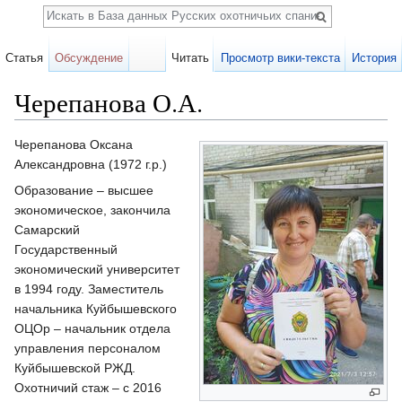
Поиск
Статья
Обсуждение
Читать
Просмотр вики-текста
История
Черепанова О.А.
Перейти к:
навигация
,
поиск
Черепанова Оксана
Александровна (1972 г.р.)
Образование – высшее
экономическое, закончила
Самарский
Государственный
экономический университет
в 1994 году. Заместитель
начальника Куйбышевского
ОЦОр – начальник отдела
управления персоналом
Куйбышевской РЖД.
Охотничий стаж – с 2016