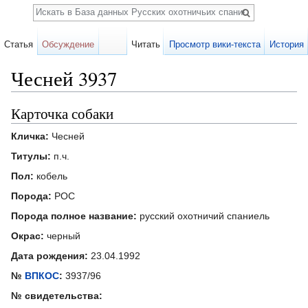
Поиск
Статья
Обсуждение
Читать
Просмотр вики-текста
История
Чесней 3937
Перейти к:
навигация
,
поиск
Карточка собаки
Кличка:
Чесней
Титулы:
п.ч.
Пол:
кобель
Порода:
РОС
Порода полное название:
русский охотничий спаниель
Окрас:
черный
Дата рождения:
23.04.1992
№
ВПКОС
:
3937/96
№ свидетельства: