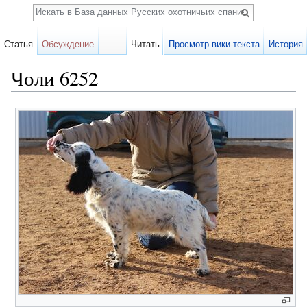
Поиск
Статья
Обсуждение
Читать
Просмотр вики-текста
История
Чоли 6252
Перейти к:
навигация
,
поиск
Карточка
собаки