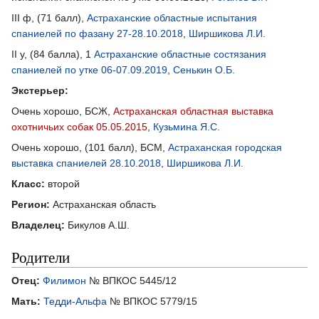
III ф, (71 балл),
Астраханские областные испытания
спаниелей по фазану 27-28.10.2018
,
Ширшикова Л.И.
II у, (84 балла), 1
Астраханские областные состязания
спаниелей по утке 06-07.09.2019
,
Сенькин О.Б.
Экстерьер:
Очень хорошо, БСЖ,
Астраханская областная выставка
охотничьих собак 05.05.2015
,
Кузьмина Я.С.
Очень хорошо, (101 балл), БСМ,
Астраханская городская
выставка спаниелей 28.10.2018
,
Ширшикова Л.И.
Класс:
второй
Регион:
Астраханская область
Владелец:
Бикулов А.Ш.
Родители
Отец:
Филимон
№ ВПКОС 5445/12
Мать:
Тедди-Альфа
№ ВПКОС 5779/15