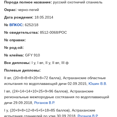
Порода полное название:
русский охотничий спаниель
Окрас:
черно-пегий
Дата рождения:
18.05.2014
№
ВПКОС
:
6252/18
№ свидетельства:
8512-0068/РОС
№ справки:
№ род-ой:
№ клейма:
GFY 910
Все дипломы:
I у, I вп, II у, II вп, III ф
Полевые дипломы:
II вп, (20+8+8+8+20+8=72 балла), Астраханские областные
испытания по водоплавающей дичи 02.09.2015,
Юшин В.В.
I вп, (24+14+14+10+25+9=96 баллов), Астраханские
региональные межпородные состязания по водоплавающей
дичи 29.09.2018,
Роганов В.Р.
I у, (20+9+8+12+8+5+5+18=85 баллов), Астраханские
испытания спаниелей по утке 30.09.2018,
Роганов В.Р.