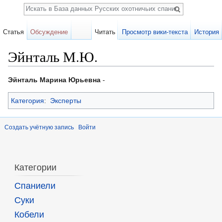
Поиск
Статья
Обсуждение
Читать
Просмотр вики-текста
История
Эйнталь М.Ю.
Перейти к:
навигация
,
поиск
Эйнталь Марина Юрьевна
-
Категория
:
Эксперты
Создать учётную запись
Войти
Категории
Спаниели
Суки
Кобели