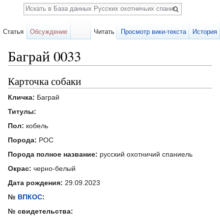
Поиск
Статья
Обсуждение
Читать
Просмотр вики-текста
История
Баграй 0033
Перейти к:
навигация
,
поиск
Карточка собаки
Кличка:
Баграй
Титулы:
Пол:
кобель
Порода:
РОС
Порода полное название:
русский охотничий спаниель
Окрас:
черно-белый
Дата рождения:
29.09.2023
№
ВПКОС
:
№ свидетельства: