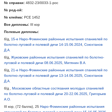
№ справки:
4832-23/0033-1-рос
№ род-ой:
№ клейма:
РСЕ 1452
Все дипломы:
III кор
Полевые дипломы:
б/д,
15-е Наро-Фоминские районные испытания спаниелей по
болотно-луговой и полевой дичи 14-15.06.2024
,
Союхтанов
Д.А.
б/д,
Жуковские районные испытания спаниелей по болотно-
луговой и полевой дичи 08.06.2025
,
Митянин В.А.
б/д,
21-е Наро-Фоминские районные испытания спаниелей по
болотно-луговой и полевой дичи 13-14.06.2025
,
Союхтанов
Д.А.
б/д ,
Московские областные состязания молодых спаниелей
по болотно-луговой и полевой дичи 20-22.06.2025
,
Григорьев
А.О.
III кор, (72 балла), 25
Наро-Фоминские районные испытания
спаниелей по болотно-луговой и полевой дичи 15-16.05.2026
,