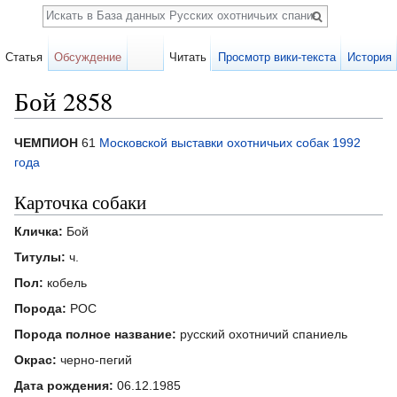
Поиск
Статья
Обсуждение
Читать
Просмотр вики-текста
История
Бой 2858
Перейти к:
навигация
,
поиск
ЧЕМПИОН
61
Московской выставки охотничьих собак 1992
года
Карточка собаки
Кличка:
Бой
Титулы:
ч.
Пол:
кобель
Порода:
РОС
Порода полное название:
русский охотничий спаниель
Окрас:
черно-пегий
Дата рождения:
06.12.1985