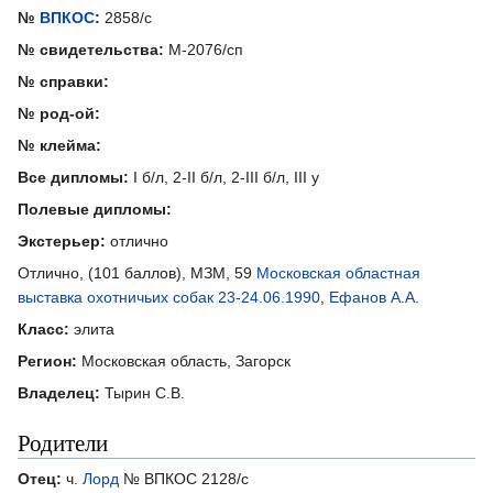
№
ВПКОС
:
2858/с
№ свидетельства:
М-2076/сп
№ справки:
№ род-ой:
№ клейма:
Все дипломы:
I б/л, 2-II б/л, 2-III б/л, III у
Полевые дипломы:
Экстерьер:
отлично
Отлично, (101 баллов), МЗМ, 59
Московская областная
выставка охотничьих собак 23-24.06.1990
,
Ефанов А.А.
Класс:
элита
Регион:
Московская область, Загорск
Владелец:
Тырин С.В.
Родители
Отец:
ч.
Лорд
№ ВПКОС 2128/с