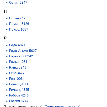
Остин 6247
П
Польди 4799
Поми II 3126
Прима 1057
Р
Рада 4871
Рада-Альма 5627
Радвин 000242
Ральф -061
Раша 5243
Рекс 3477
Рен -003
Ричард 4366
Ричард 4545
Роберт 4246
Россич 5744
(Предыдущая страница) (
Следующая страница
)