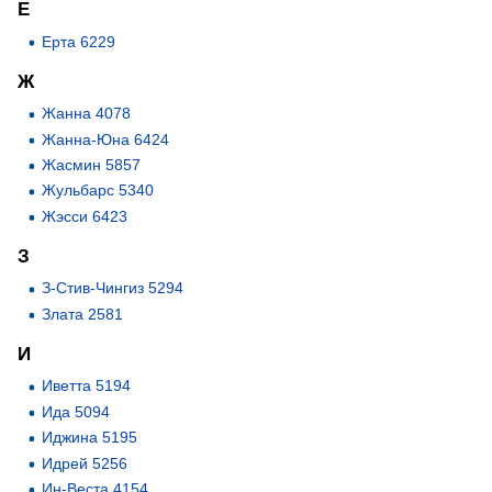
Е
Ерта 6229
Ж
Жанна 4078
Жанна-Юна 6424
Жасмин 5857
Жульбарс 5340
Жэсси 6423
З
З-Стив-Чингиз 5294
Злата 2581
И
Иветта 5194
Ида 5094
Иджина 5195
Идрей 5256
Ин-Веста 4154