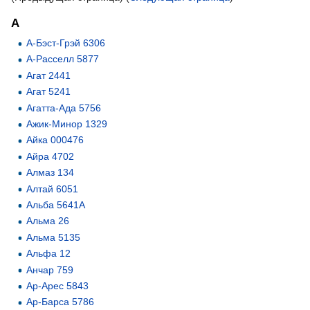
А
А-Бэст-Грэй 6306
А-Расселл 5877
Агат 2441
Агат 5241
Агатта-Ада 5756
Ажик-Минор 1329
Айка 000476
Айра 4702
Алмаз 134
Алтай 6051
Альба 5641А
Альма 26
Альма 5135
Альфа 12
Анчар 759
Ар-Арес 5843
Ар-Барса 5786