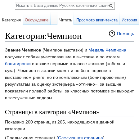
Поиск
Категория
Обсуждение
Читать
Просмотр вики-текста
История
Категория:Чемпион
Помощь
Перейти к:
навигация
,
поиск
Звание Чемпион
(Чемпион выставки) и
Медаль Чемпиона
получают собаки участвовавшие в выставке и по итогам
бонитировки
ставшие первыми в классе «элита» (кобель и
сука). Чемпион выставки может и не быть первым в
выставочном ринге, но по комплексным (бонитировочным)
результатам за оценку экстерьера «отлично», за высшие
показатели полевой работы, за классных потомков он выходит
в заслуженные лидеры.
Страницы в категории «Чемпион»
Показано 200 страниц из 265, находящихся в данной
категории.
(Предыдущая страница) (
Следующая страница
)