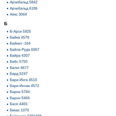
Арчибальд 5842
Арчибальд 6186
Аякс 3064
Б
Б-Арси 5925
Байка 4578
Байкал -164
Байла-Руда 6067
Байра 4307
Байс 5750
Бальт 4677
Бард 5247
Бари-Инга 4510
Бари-Инчак 4572
Барни 5784
Барон 5466
Бася 4465
Бекас 1070
Береника 2282488