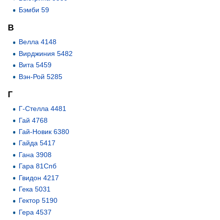
Бэмби 59
В
Велла 4148
Вирджиния 5482
Вита 5459
Вэн-Рой 5285
Г
Г-Стелла 4481
Гай 4768
Гай-Новик 6380
Гайда 5417
Гана 3908
Гара 81Спб
Гвидон 4217
Гека 5031
Гектор 5190
Гера 4537