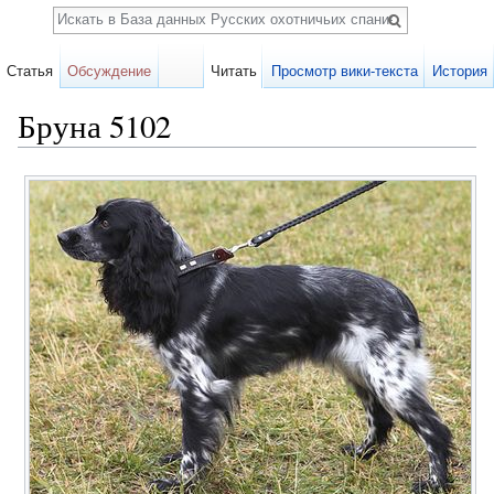
Поиск
Статья
Обсуждение
Читать
Просмотр вики-текста
История
Бруна 5102
Перейти к:
навигация
,
поиск
Карточка
собаки