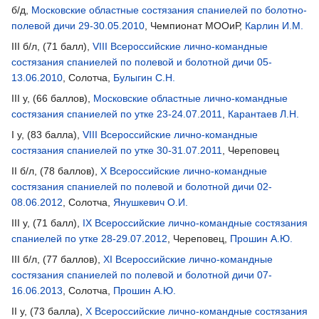
б/д,
Московские областные состязания спаниелей по болотно-
полевой дичи 29-30.05.2010
, Чемпионат МООиР,
Карлин И.М.
III б/л, (71 балл),
VIII Всероссийские лично-командные
состязания спаниелей по полевой и болотной дичи 05-
13.06.2010
, Солотча,
Булыгин С.Н.
III у, (66 баллов),
Московские областные лично-командные
состязания спаниелей по утке 23-24.07.2011
,
Карантаев Л.Н.
I у, (83 балла),
VIII Всероссийские лично-командные
состязания спаниелей по утке 30-31.07.2011
, Череповец
II б/л, (78 баллов),
X Всероссийские лично-командные
состязания спаниелей по полевой и болотной дичи 02-
08.06.2012
, Солотча,
Янушкевич О.И.
III у, (71 балл),
IХ Всероссийские лично-командные состязания
спаниелей по утке 28-29.07.2012
, Череповец,
Прошин А.Ю.
III б/л, (77 баллов),
XI Всероссийские лично-командные
состязания спаниелей по полевой и болотной дичи 07-
16.06.2013
, Солотча,
Прошин А.Ю.
II у, (73 балла),
X Всероссийские лично-командные состязания