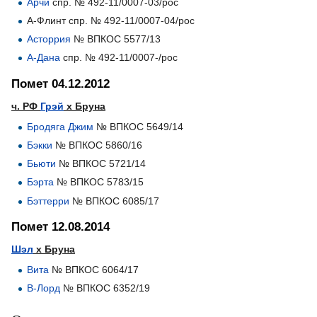
Арчи
спр. № 492-11/0007-03/рос
А-Флинт спр. № 492-11/0007-04/рос
Асторрия
№ ВПКОС 5577/13
А-Дана
спр. № 492-11/0007-/рос
Помет 04.12.2012
ч. РФ
Грэй
х Бруна
Бродяга Джим
№ ВПКОС 5649/14
Бэкки
№ ВПКОС 5860/16
Бьюти
№ ВПКОС 5721/14
Бэрта
№ ВПКОС 5783/15
Бэттерри
№ ВПКОС 6085/17
Помет 12.08.2014
Шэл
х Бруна
Вита
№ ВПКОС 6064/17
В-Лорд
№ ВПКОС 6352/19