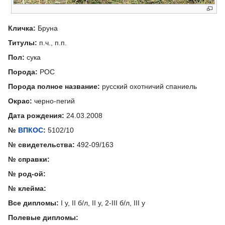
Кличка:
Бруна
Титулы:
п.ч., п.п.
Пол:
сука
Порода:
РОС
Порода полное название:
русский охотничий спаниель
Окрас:
черно-пегий
Дата рождения:
24.03.2008
№
ВПКОС
:
5102/10
№ свидетельства:
492-09/163
№ справки:
№ род-ой:
№ клейма:
Все дипломы:
I у, II б/л, II у, 2-III б/л, III у
Полевые дипломы: