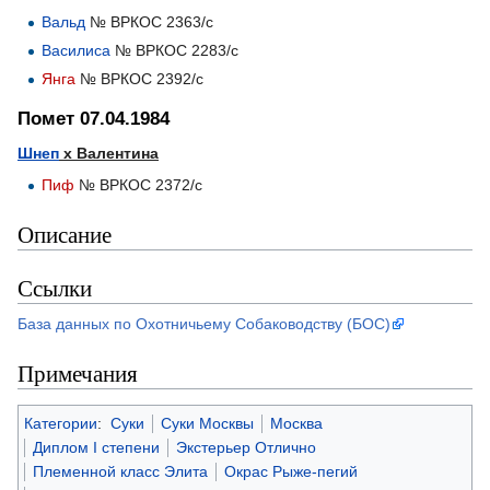
Вальд
№ ВРКОС 2363/с
Василиса
№ ВРКОС 2283/с
Янга
№ ВРКОС 2392/с
Помет 07.04.1984
Шнеп
х Валентина
Пиф
№ ВРКОС 2372/с
Описание
Ссылки
База данных по Охотничьему Собаководству (БОС)
Примечания
Категории
:
Суки
Суки Москвы
Москва
Диплом I степени
Экстерьер Отлично
Племенной класс Элита
Окрас Рыже-пегий