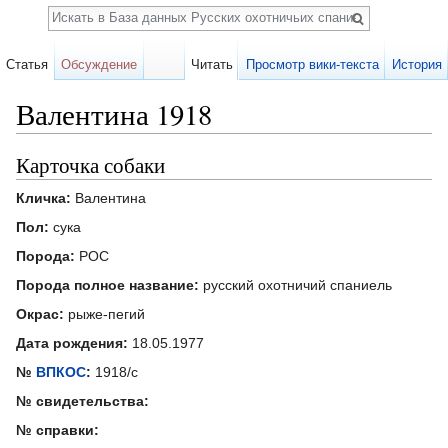
Поиск
Статья
Обсуждение
Читать
Просмотр вики-текста
История
Валентина 1918
Перейти к:
навигация
,
поиск
Карточка собаки
Кличка:
Валентина
Пол:
сука
Порода:
РОС
Порода полное название:
русский охотничий спаниель
Окрас:
рыже-пегий
Дата рождения:
18.05.1977
№
ВПКОС
:
1918/с
№ свидетельства:
№ справки: