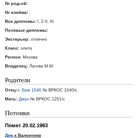
№ род-ой:
№ клейма:
Все дипломы:
I, 2-II, III
Полевые дипломы:
Экстерьер:
отлично
Класс:
элита
Регион:
Москва
Владелец:
Лагова М.М.
Родители
Отец:
ч.
Бим 1540
№ ВРКОС 1540/с
Мать:
Джун
№ ВРКОС 1251/с
Потомки
Помет 20.02.1983
Дик
х Валентина