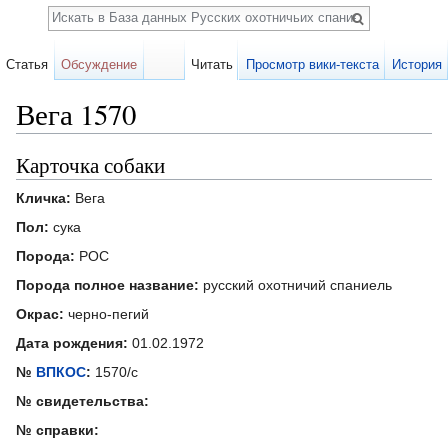
Поиск
Статья
Обсуждение
Читать
Просмотр вики-текста
История
Вега 1570
Перейти к:
навигация
,
поиск
Карточка собаки
Кличка:
Вега
Пол:
сука
Порода:
РОС
Порода полное название:
русский охотничий спаниель
Окрас:
черно-пегий
Дата рождения:
01.02.1972
№
ВПКОС
:
1570/с
№ свидетельства:
№ справки: