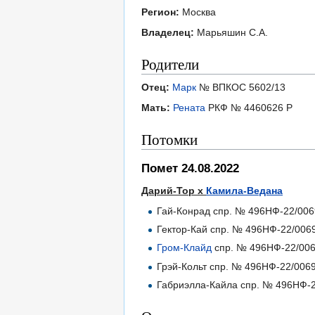
Регион:
Москва
Владелец:
Марьяшин С.А.
Родители
Отец:
Марк
№ ВПКОС 5602/13
Мать:
Рената
РКФ № 4460626 Р
Потомки
Помет 24.08.2022
Дарий-Тор х
Камила-Ведана
Гай-Конрад спр. № 496НФ-22/006
Гектор-Кай спр. № 496НФ-22/006
Гром-Клайд
спр. № 496НФ-22/006
Грэй-Кольт спр. № 496НФ-22/0069
Габриэлла-Кайла спр. № 496НФ-2