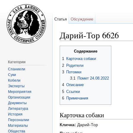
Статья
Обсуждение
Дарий-Тор 6626
Перейти к:
навигация
,
поиск
Содержание
1
Карточка собаки
Категории
2
Родители
Спаниели
3
Потомки
Суки
3.1
Помет 24.08.2022
Кобели
4
Описание
Эксперты
5
Ссылки
Мероприятия
Организации
6
Примечания
Документы
Литература
Карточка собаки
История
Персоналии
Кличка:
Дарий-Тор
Материалы
Общества