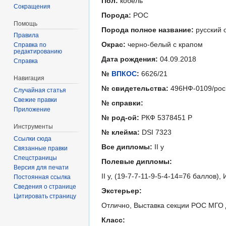
Пол:
кобель
Сокращения
Порода:
РОС
Помощь
Порода полное название:
русский 
Правила
Окрас:
черно-белый с крапом
Справка по
редактированию
Дата рождения:
04.09.2018
Справка
№
ВПКОС
:
6626/21
Навигация
№ свидетельства:
496НФ-0109/рос
Случайная статья
Свежие правки
№ справки:
Приложение
№ род-ой:
РКФ 5378451 Р
Инструменты
№ клейма:
DSI 7323
Ссылки сюда
Все дипломы:
II у
Связанные правки
Спецстраницы
Полевые дипломы:
Версия для печати
II у, (19-7-7-11-9-5-4-14=76 балл
Постоянная ссылка
Сведения о странице
Экстерьер:
Цитировать страницу
Отлично, Выставка секции РОС МГО 
Класс: