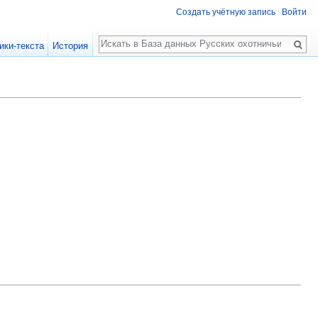
Создать учётную запись
Войти
Поиск
ики-текста
История