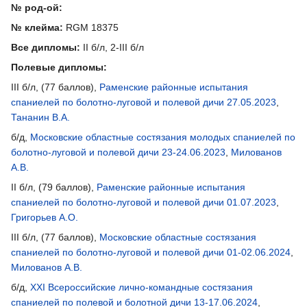
№ род-ой:
№ клейма:
RGM 18375
Все дипломы:
II б/л, 2-III б/л
Полевые дипломы:
III б/л, (77 баллов),
Раменские районные испытания
спаниелей по болотно-луговой и полевой дичи 27.05.2023
,
Тананин В.А.
б/д,
Московские областные состязания молодых спаниелей по
болотно-луговой и полевой дичи 23-24.06.2023
,
Милованов
А.В.
II б/л, (79 баллов),
Раменские районные испытания
спаниелей по болотно-луговой и полевой дичи 01.07.2023
,
Григорьев А.О.
III б/л, (77 баллов),
Московские областные состязания
спаниелей по болотно-луговой и полевой дичи 01-02.06.2024
,
Милованов А.В.
б/д,
XXI Всероссийские лично-командные состязания
спаниелей по полевой и болотной дичи 13-17.06.2024
,