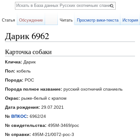
Поиск
Статья
Обсуждение
Читать
Просмотр вики-текста
История
Дарик 6962
Перейти к:
навигация
,
поиск
Карточка собаки
Кличка:
Дарик
Пол:
кобель
Порода:
РОС
Порода полное название:
русский охотничий спаниель
Окрас:
рыже-белый с крапом
Дата рождения:
29.07.2021
№
ВПКОС
:
6962/24
№ свидетельства:
495М-3469/рос
№ справки:
495М-21/0072-рос-3