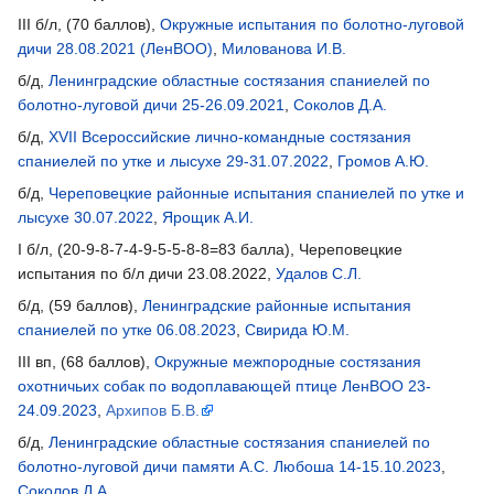
III б/л, (70 баллов),
Окружные испытания по болотно-луговой
дичи 28.08.2021 (ЛенВОО)
,
Милованова И.В.
б/д,
Ленинградские областные состязания спаниелей по
болотно-луговой дичи 25-26.09.2021
,
Соколов Д.А.
б/д,
XVII Всероссийские лично-командные состязания
спаниелей по утке и лысухе 29-31.07.2022
,
Громов А.Ю.
б/д,
Череповецкие районные испытания спаниелей по утке и
лысухе 30.07.2022
,
Ярощик А.И.
I б/л, (20-9-8-7-4-9-5-5-8-8=83 балла), Череповецкие
испытания по б/л дичи 23.08.2022,
Удалов С.Л.
б/д, (59 баллов),
Ленинградские районные испытания
спаниелей по утке 06.08.2023
,
Свирида Ю.М.
III вп, (68 баллов),
Окружные межпородные состязания
охотничьих собак по водоплавающей птице ЛенВОО 23-
24.09.2023
,
Архипов Б.В.
б/д,
Ленинградские областные состязания спаниелей по
болотно-луговой дичи памяти А.С. Любоша 14-15.10.2023
,
Соколов Д.А.