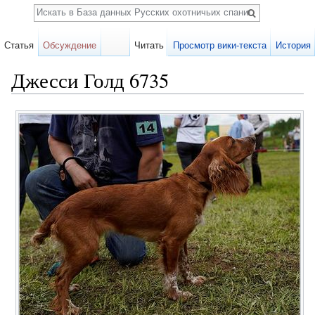
Поиск
Статья
Обсуждение
Читать
Просмотр вики-текста
История
Джесси Голд 6735
Перейти к:
навигация
,
поиск
Карточка
собаки