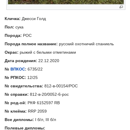
Кличка:
Джесси Голд
Пол:
сука
Порода:
РОС
Порода полное название:
русский охотничий спаниель
Окрас:
рыжий с белыми отметинами
Дата рождения:
22.12.2020
№
ВПКОС
:
6735/22
№ РПКОС:
12/25
№ свидетельства:
812-в-00154/РОС
№ справки:
812-в-20/0052-6-рос
№ род-ой:
РКФ 6152597 RB
№ клейма:
RRP 2059
Все дипломы:
I б/л, III б/л
Полевые дипломы: