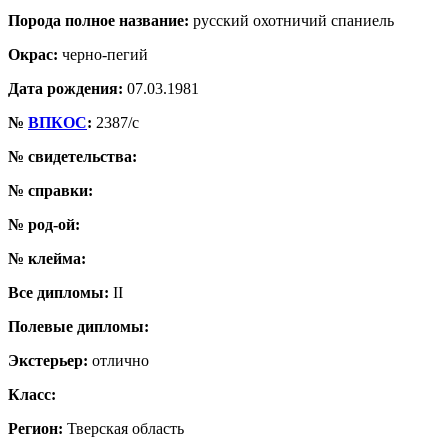
Порода полное название:
русский охотничий спаниель
Окрас:
черно-пегий
Дата рождения:
07.03.1981
№
ВПКОС
:
2387/с
№ свидетельства:
№ справки:
№ род-ой:
№ клейма:
Все дипломы:
II
Полевые дипломы:
Экстерьер:
отлично
Класс:
Регион:
Тверская область