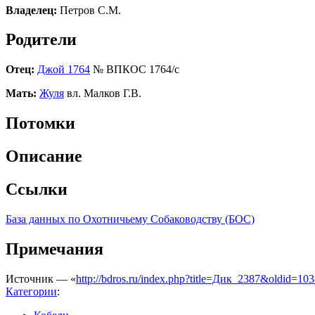
Владелец:
Петров С.М.
Родители
Отец:
Джой 1764
№ ВПКОС 1764/с
Мать:
Жуля
вл. Малков Г.В.
Потомки
Описание
Ссылки
База данных по Охотничьему Собаководству (БОС)
Примечания
Источник — «
http://bdros.ru/index.php?title=Дик_2387&oldid=10
Категории
: