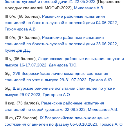
болотно-луговой и полевой дичи 21-22.05.2022
(Первенство
молодых спаниелей МООиР-2022),
Милованов А.В.
III б/л, (68 баллов),
Раменские районные испытания
спаниелей по болотно-луговой и полевой дичи 04.06.2022
,
Тихомирова А.В.
III б/л, (67 баллов),
Рязанские районные испытания
спаниелей по болотно-луговой и полевой дичи 23.06.2022
,
Кузнецов Д.Д.
III у, (66 баллов),
Людиновские районные испытания по утке и
лысухе 16-17.07.2022
,
Демидова Т.Ю.
б/д,
XVII Всероссийские лично-командные состязания
спаниелей по утке и лысухе 29-31.07.2022
,
Громов А.Ю.
б/д,
Шатурские районные испытания спаниелей по утке и
лысухе 29.07.2023
,
Григорьев А.О.
II кур, (73 баллов),
Раменские районные испытания
спаниелей по серой куропатке 02.09.2023
,
Милованов А.В.
III ф, (72 баллов),
IX Всероссийские лично-командные
состязания спаниелей по фазану 06-08.10.2023
,
Громов А.Ю.