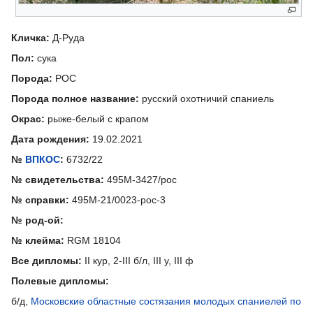
Кличка:
Д-Руда
Пол:
сука
Порода:
РОС
Порода полное название:
русский охотничий спаниель
Окрас:
рыже-белый с крапом
Дата рождения:
19.02.2021
№
ВПКОС
:
6732/22
№ свидетельства:
495М-3427/рос
№ справки:
495М-21/0023-рос-3
№ род-ой:
№ клейма:
RGM 18104
Все дипломы:
II кур, 2-III б/л, III у, III ф
Полевые дипломы:
б/д,
Московские областные состязания молодых спаниелей по