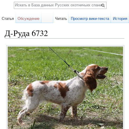
Поиск
Статья
Обсуждение
Читать
Просмотр вики-текста
История
Д-Руда 6732
Перейти к:
навигация
,
поиск
Карточка
собаки