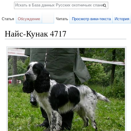
Поиск
Статья
Обсуждение
Читать
Просмотр вики-текста
История
Найс-Кунак 4717
Перейти к:
навигация
,
поиск
Карточка
собаки