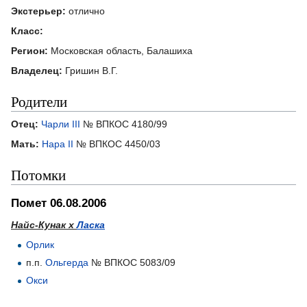
Экстерьер:
отлично
Класс:
Регион:
Московская область, Балашиха
Владелец:
Гришин В.Г.
Родители
Отец:
Чарли III
№ ВПКОС 4180/99
Мать:
Нара II
№ ВПКОС 4450/03
Потомки
Помет 06.08.2006
Найс-Кунак х
Ласка
Орлик
п.п.
Ольгерда
№ ВПКОС 5083/09
Окси