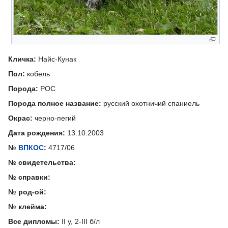
Кличка:
Найс-Кунак
Пол:
кобель
Порода:
РОС
Порода полное название:
русский охотничий спаниель
Окрас:
черно-пегий
Дата рождения:
13.10.2003
№
ВПКОС
:
4717/06
№ свидетельства:
№ справки:
№ род-ой:
№ клейма:
Все дипломы:
II у, 2-III б/л