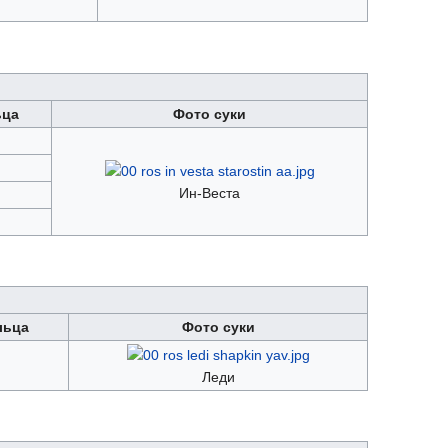
ьца
Фото суки
Ин-Веста
льца
Фото суки
Леди