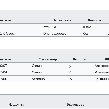
док-та
Экстерьер
Диплом
отлично
II б/л
1-04/рос
Очень хорошо
б/д
док-та
Экстерьер
Диплом
Ф
0/07
Отлично
I у
Алексеев
7/04
Отлично
I б/л
Ромашко
7/06
отлично
II у
Гришин В
№ док-та
Экстерьер