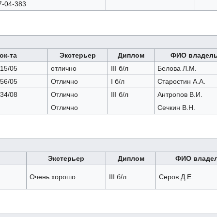
7-04-383
ок-та
Экстерьер
Диплом
ФИО владел
15/05
отлично
III б/л
Белова Л.М.
56/05
Отлично
I б/л
Старостин А.А.
34/08
Отлично
III б/л
Антропов В.И.
Отлично
Сечкин В.Н.
Экстерьер
Диплом
ФИО владе
Очень хорошо
III б/л
Серов Д.Е.