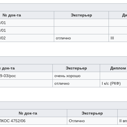
№ док-та
Экстерьер
Д
/01
/01
/02
отлично
III
 док-та
Экстерьер
Диплом
9-03/рос
очень хорошо
отлично
I к/с (РКФ)
№ док-та
Экстерьер
КОС 4752/06
Отлично
II вп