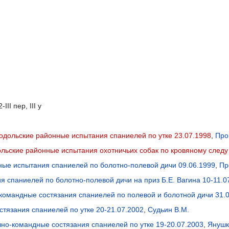
 2-III пер, III у
одольские районные испытания спаниелей по утке 23.07.1998
,
Про
льские районные испытания охотничьих собак по кровяному следу
ые испытания спаниелей по болотно-полевой дичи 09.06.1999
,
Пр
я спаниелей по болотно-полевой дичи на приз Б.Е. Вагина 10-11.0
командные состязания спаниелей по полевой и болотной дичи 31.0
тязания спаниелей по утке 20-21.07.2002
,
Судьин В.М.
чно-командные состязания спаниелей по утке 19-20.07.2003
,
Янушк