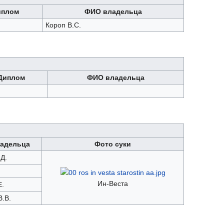
иплом
ФИО владельца
Короп В.С.
Диплом
ФИО владельца
адельца
Фото суки
Д.
Ин-Веста
Е.
.В.