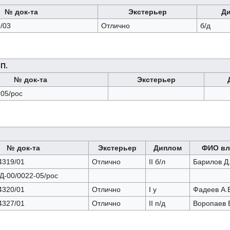
№ док-та
Экстерьер
Д
/03
Отлично
б/д
.П.
№ док-та
Экстерьер
-05/рос
№ док-та
Экстерьер
Диплом
ФИО вл
319/01
Отлично
II б/л
Барилов Д.
Д-00/0022-05/рос
320/01
Отлично
I у
Фадеев А.
327/01
Отлично
II п/д
Воропаев В