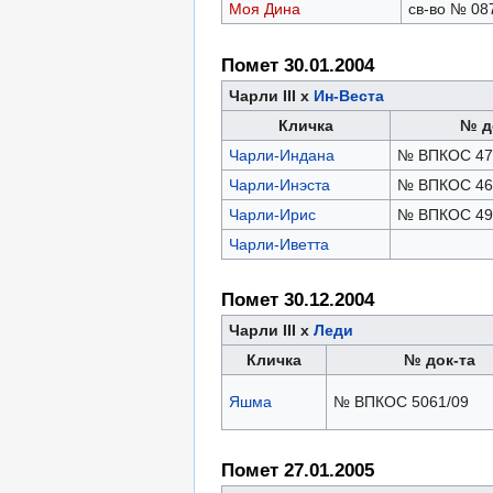
Моя Дина
св-во № 08
Помет 30.01.2004
Чарли III х
Ин-Веста
Кличка
№ д
Чарли-Индана
№ ВПКОС 47
Чарли-Инэста
№ ВПКОС 46
Чарли-Ирис
№ ВПКОС 49
Чарли-Иветта
Помет 30.12.2004
Чарли III х
Леди
Кличка
№ док-та
Яшма
№ ВПКОС 5061/09
Помет 27.01.2005