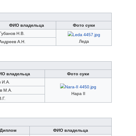
ФИО владельца
Фото суки
Губанов Н.В.
Леда
Андреев А.Н.
ИО владельца
Фото суки
 И.А.
в М.А.
Нара II
.Г.
Диплом
ФИО владельца