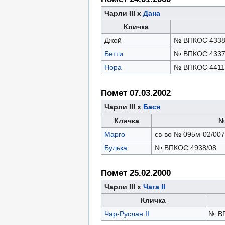
Чарли III х
Дана
Кличка
Джой
№ ВПКОС 4338
Бетти
№ ВПКОС 4337
Нора
№ ВПКОС 4411
Помет 07.03.2002
Чарли III х
Бася
Кличка
№
Марго
св-во № 095м-02/007
Булька
№ ВПКОС 4938/08
Помет 25.02.2000
Чарли III х
Чага II
Кличка
Чар-Руслан II
№ ВП