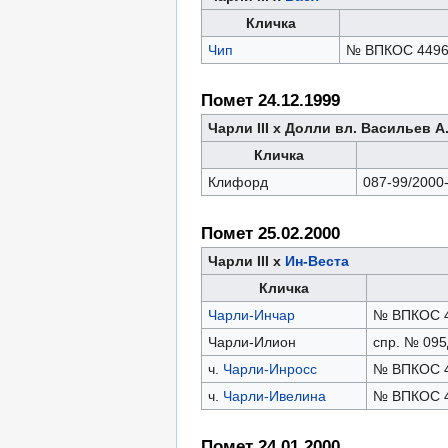
Кличка
Чип
№ ВПКОС 4496
Помет 24.12.1999
Чарли III х Долли вл. Васильев А
Кличка
Клифорд
087-99/2000
Помет 25.02.2000
Чарли III х
Ин-Веста
Кличка
Чарли-Инчар
№ ВПКОС 4
Чарли-Илион
спр. № 095
ч.
Чарли-Инросс
№ ВПКОС 4
ч.
Чарли-Ивелина
№ ВПКОС 4
Помет 24.01.2000