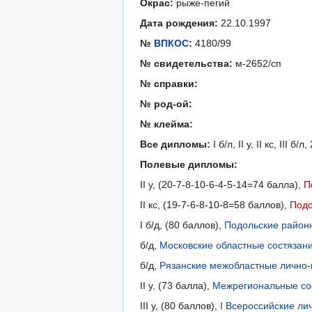
Окрас:
рыже-пегий
Дата рождения:
22.10.1997
№
ВПКОС
:
4180/99
№ свидетельства:
м-2652/сп
№ справки:
№ род-ой:
№ клейма:
Все дипломы:
I б/л, II у, II кс, III б/л,
Полевые дипломы:
II у, (20-7-8-10-6-4-5-14=74 балла),
П
II кс, (19-7-6-8-10-8=58 баллов),
Подо
I б/д, (80 баллов),
Подольские районн
б/д,
Московские областные состязани
б/д,
Рязанские межобластные лично-
II у, (73 балла),
Межрегиональные сос
III у, (80 баллов),
I Всероссийские ли