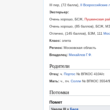
III пер, (72 балла),
II Всероссийские
Экстерьер:
Очень хорошо, БСЖ,
Пушкинская рай
Очень хорошо, (85 баллов), БСЖ, М
Отлично, (145 баллов), БЗМ, 111
Мос
Класс:
элита
Регион:
Московская область
Владелец:
Михайлов Г.Ф.
Родители
Отец:
ч.
Портос
№ ВПКОС 4104/с
Мать:
ч., пч.
Солли
№ ВПКОС 3554/
Потомки
Помет
Чарли III х
Бася