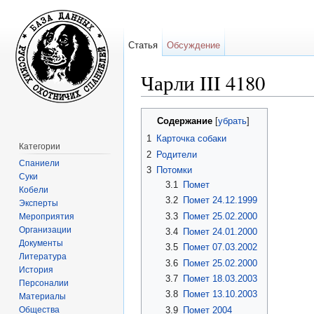
Статья
Обсуждение
Чарли III 4180
Перейти к:
навигация
,
поиск
Содержание
[
убрать
]
1
Карточка собаки
Категории
2
Родители
Спаниели
3
Потомки
Суки
3.1
Помет
Кобели
3.2
Помет 24.12.1999
Эксперты
3.3
Помет 25.02.2000
Мероприятия
Организации
3.4
Помет 24.01.2000
Документы
3.5
Помет 07.03.2002
Литература
3.6
Помет 25.02.2000
История
3.7
Помет 18.03.2003
Персоналии
3.8
Помет 13.10.2003
Материалы
Общества
3.9
Помет 2004