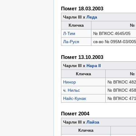
Помет 18.03.2003
Чарли III х
Леда
Кличка
№ 
Л-Тим
№ ВПКОС 4645/05
Ла-Руся
св-во № 095М-03/005
Помет 13.10.2003
Чарли III х
Нара II
Кличка
№ 
Нинор
№ ВПКОС 482
ч.
Нильс
№ ВПКОС 458
Найс-Кунак
№ ВПКОС 471
Помет 2004
Чарли III х
Лайза
Кличка