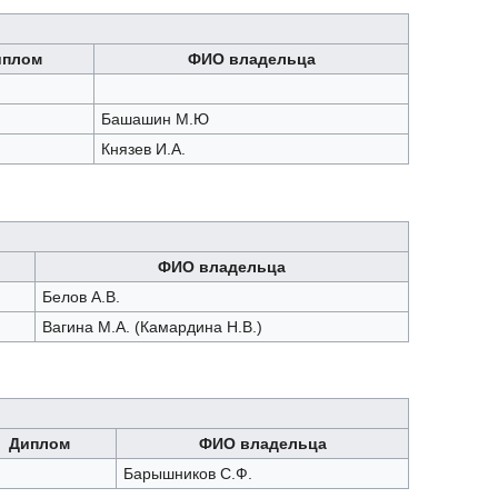
иплом
ФИО владельца
Башашин М.Ю
Князев И.А.
ФИО владельца
Белов А.В.
Вагина М.А. (Камардина Н.В.)
Диплом
ФИО владельца
Барышников С.Ф.