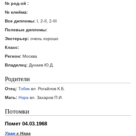
№ род-ой :
№ клейма:
Все дипломы:
I, 2-II, 2-III
Полевые дипломы:
Экстерьер:
очень хорошо
Класс:
Регион:
Москва
Владелец:
Дунаев Ю.Д.
Родители
Отец:
Тобик
вл. Рогайлов К.Б.
Мать:
Нэра
вл. Захаров П.И.
Потомки
Помет 04.03.1968
Уран
х Нэра