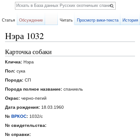
Поиск
Статья
Обсуждение
Читать
Просмотр вики-текста
История
Нэра 1032
Перейти к:
навигация
,
поиск
Карточка собаки
Кличка:
Нэра
Пол:
сука
Порода:
СП
Порода полное название:
спаниель
Окрас:
черно-пегий
Дата рождения:
18.03.1960
№
ВРКОС
:
1032/с
№ свидетельства:
№ справки: