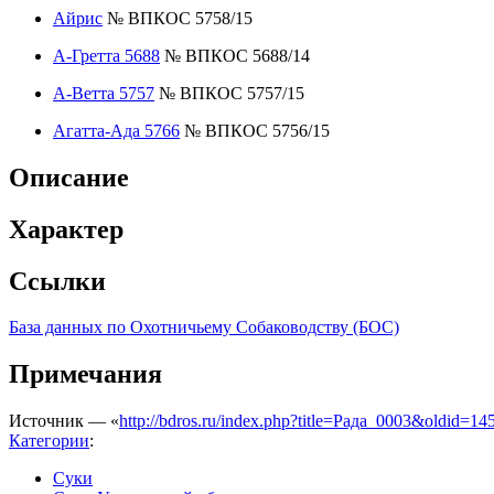
Айрис
№ ВПКОС 5758/15
А-Гретта 5688
№ ВПКОС 5688/14
А-Ветта 5757
№ ВПКОС 5757/15
Агатта-Ада 5766
№ ВПКОС 5756/15
Описание
Характер
Ссылки
База данных по Охотничьему Собаководству (БОС)
Примечания
Источник — «
http://bdros.ru/index.php?title=Рада_0003&oldid=14
Категории
:
Суки