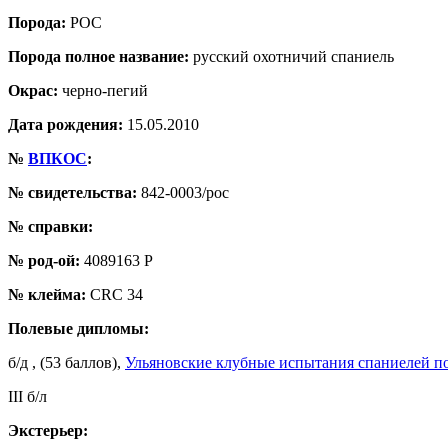
Порода:
РОС
Порода полное название:
русский охотничий спаниель
Окрас:
черно-пегий
Дата рождения:
15.05.2010
№
ВПКОС
:
№ свидетельства:
842-0003/рос
№ справки:
№ род-ой:
4089163 Р
№ клейма:
CRC 34
Полевые дипломы:
б/д , (53 баллов),
Ульяновские клубные испытания спаниелей по 
III б/л
Экстерьер: