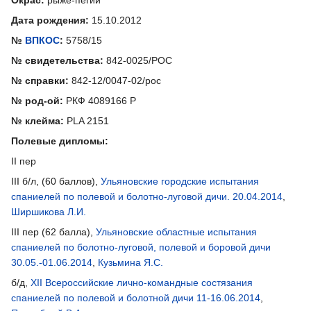
Дата рождения:
15.10.2012
№
ВПКОС
:
5758/15
№ свидетельства:
842-0025/РОС
№ справки:
842-12/0047-02/рос
№ род-ой:
РКФ 4089166 Р
№ клейма:
PLA 2151
Полевые дипломы:
II пер
III б/л, (60 баллов),
Ульяновские городские испытания
спаниелей по полевой и болотно-луговой дичи. 20.04.2014
,
Ширшикова Л.И.
III пер (62 балла),
Ульяновские областные испытания
спаниелей по болотно-луговой, полевой и боровой дичи
30.05.-01.06.2014
,
Кузьмина Я.С.
б/д,
XII Всероссийские лично-командные состязания
спаниелей по полевой и болотной дичи 11-16.06.2014
,