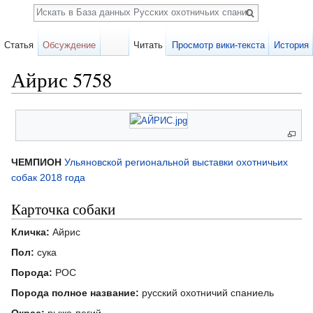
Поиск
Статья
Обсуждение
Читать
Просмотр вики-текста
История
Айрис 5758
Перейти к:
навигация
,
поиск
ЧЕМПИОН
Ульяновской региональной выставки охотничьих
собак 2018 года
Карточка собаки
Кличка:
Айрис
Пол:
сука
Порода:
РОС
Порода полное название:
русский охотничий спаниель
Окрас:
рыже-пегий