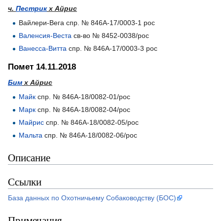
ч.
Пестрик
х Айрис
Вайлери-Вега спр. № 846А-17/0003-1 рос
Валенсия-Веста
св-во № 8452-0038/рос
Ванесса-Витта
спр. № 846А-17/0003-3 рос
Помет 14.11.2018
Бим
х Айрис
Майк
спр. № 846А-18/0082-01/рос
Марк
спр. № 846А-18/0082-04/рос
Майрис
спр. № 846А-18/0082-05/рос
Мальта
спр. № 846А-18/0082-06/рос
Описание
Ссылки
База данных по Охотничьему Собаководству (БОС)
Примечания