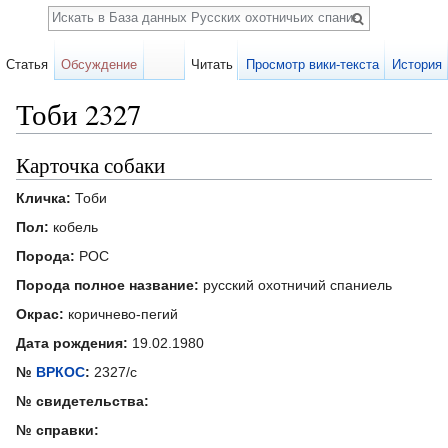
Поиск
Статья
Обсуждение
Читать
Просмотр вики-текста
История
Тоби 2327
Перейти к:
навигация
,
поиск
Карточка собаки
Кличка:
Тоби
Пол:
кобель
Порода:
РОС
Порода полное название:
русский охотничий спаниель
Окрас:
коричнево-пегий
Дата рождения:
19.02.1980
№
ВРКОС
:
2327/с
№ свидетельства:
№ справки: