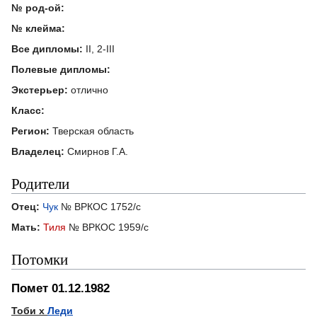
№ род-ой:
№ клейма:
Все дипломы:
II, 2-III
Полевые дипломы:
Экстерьер:
отлично
Класс:
Регион:
Тверская область
Владелец:
Смирнов Г.А.
Родители
Отец:
Чук
№ ВРКОС 1752/с
Мать:
Тиля
№ ВРКОС 1959/с
Потомки
Помет 01.12.1982
Тоби х
Леди